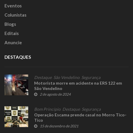
Eventos
Colunistas
Blogs
Editais
Anuncie
DESTAQUES
Destaque
,
São Vendelino
,
Segurança
Motorista morre em acidente na ERS 122 em
São Vendelino
2 de agosto de 2024
Bom Princípio
,
Destaque
,
Segurança
Operação Escama prende casal no Morro Tico-
Tico
15 de dezembro de 2021