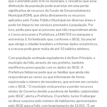
que o atendido pelo SUS no município. E ressaltou que essa
diminuição da população pode acarretar em uma perda
significativa de recursos do Fundo de Desenvolvimento
Municipal (FDM), que afeta diretamente os recursos
aplicados pelo Poder Público Municipal em diversas áreas e
pode ter impacto em serviços prestados à população. Por
isso, pediu para que as pessoas que não responderam ainda
o Censo procurem a Prefeitura, a EMATER ou marquem a
entrevista. E foi lembrado que, conforme o IBGE, há uma lei
que obriga o cidadão brasileiro a informar dados estatísticos,
e a recusa pode gerar multa de até 10 salários mínimos.
Com população estimada equivalente à de Bom Princípio, o
município da Feliz, através do seu prefeito, também
manifestou preocupação com os dados do IBGE. A
Prefeitura felizense pede que as famílias que ainda não
responderam ao censo ou que informaram de forma
equivocada o número de moradores, que entrem em contato
com o IBGE. “O município está prestes a perder recursos
vindos do Governo devido a ausência de famílias cadastradas
pelo IBGE”, alerta a Prefeitura. O prefeito Junior Freiberger
se disse surpreso pelo número de habitantes apresentados
pelo IBGE para a Feliz, com levantamento de 13.015. “É um