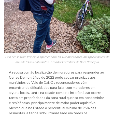
Pelo censo Bom Princípio aparece com 13.132 moradores, mas previsão era de
mais de 14 mil habitantes - Crédito: Prefeitura de Bom Princípio
A recusa ou não localização de moradores para responder ao
Censo Demográfico de 2022 pode causar prejuízos aos
municípios do Vale do Caí. Os recenseadores vêm
encontrando dificuldades para falar com moradores em
alguns locais, tanto na cidade como no interior. Isso ocorre
tanto em propriedades da zona rural quanto em condomínios
e residências, principalmente de maior poder aquisitivo.
Mesmo que no Estado o percentual mínimo de 95% das
respostas já tenha sido ultrapassado em todos os