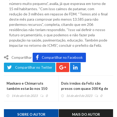
número muito pequeno”, avalia, já que esperava em torno de
15 mil habitantes. “Com isso caímos de patamar, com
redução de 3 milhões em repasse de FDM. “Temos até o final
deste mês para comprovar pelo menos 13.585 para não
perdermos recursos”, completa, citando que em 206
residências não teriam respondido. “Isso vai definir o nosso
futuro orçamentário, o que podemos e não fazer pela
população na saúde, pavimentação, educação. Também pode
impactar no retorno de ICMS”, concluir o prefeito da Feliz.
Compartilhar
Compartilhar no Facebook
Compartilhar no Twitter
Maskavo e Chimarruts
Dois irmãos da Feliz são
também estarão nos 150
presos com quase 300 Kg de
anos de Montenegro
maconha
14 de abril de 2023
0
16 de abril de 2023
0
SOBRE O AUTOR
MAIS DO AUTOR