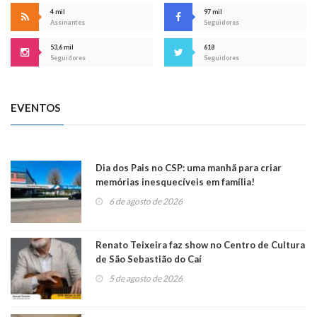
4 mil
97 mil
Assinantes
Seguidores
53,6 mil
618
Seguidores
Seguidores
EVENTOS
Dia dos Pais no CSP: uma manhã para criar
memórias inesquecíveis em família!
6 de agosto de 2026
Renato Teixeira faz show no Centro de Cultura
de São Sebastião do Caí
5 de agosto de 2026