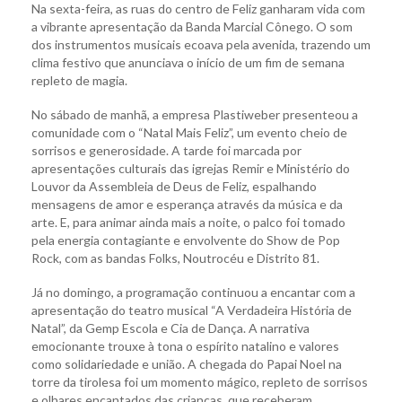
Na sexta-feira, as ruas do centro de Feliz ganharam vida com
a vibrante apresentação da Banda Marcial Cônego. O som
dos instrumentos musicais ecoava pela avenida, trazendo um
clima festivo que anunciava o início de um fim de semana
repleto de magia.
No sábado de manhã, a empresa Plastiweber presenteou a
comunidade com o “Natal Mais Feliz”, um evento cheio de
sorrisos e generosidade. A tarde foi marcada por
apresentações culturais das igrejas Remir e Ministério do
Louvor da Assembleia de Deus de Feliz, espalhando
mensagens de amor e esperança através da música e da
arte. E, para animar ainda mais a noite, o palco foi tomado
pela energia contagiante e envolvente do Show de Pop
Rock, com as bandas Folks, Noutrocéu e Distrito 81.
Já no domingo, a programação continuou a encantar com a
apresentação do teatro musical “A Verdadeira História de
Natal”, da Gemp Escola e Cia de Dança. A narrativa
emocionante trouxe à tona o espírito natalino e valores
como solidariedade e união. A chegada do Papai Noel na
torre da tirolesa foi um momento mágico, repleto de sorrisos
e olhares encantados das crianças, que receberam