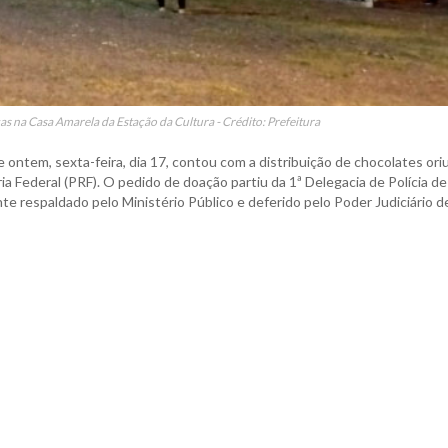
ças na Casa Amarela da Estação da Cultura - Crédito: Prefeitura
ontem, sexta-feira, dia 17, contou com a distribuição de chocolates or
ia Federal (PRF). O pedido de doação partiu da 1ª Delegacia de Polícia de
 respaldado pelo Ministério Público e deferido pelo Poder Judiciário d