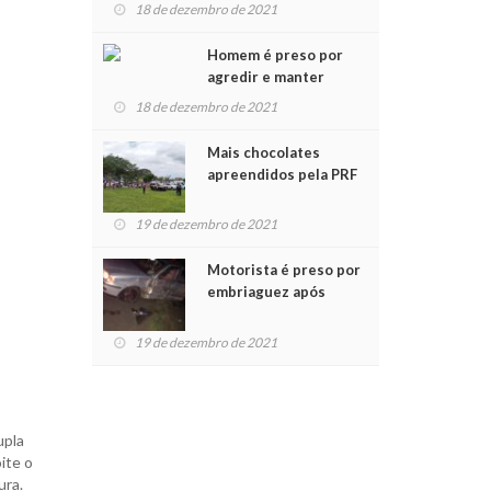
para crianças na
18 de dezembro de 2021
Chegada do Papai Noel
Homem é preso por
agredir e manter
mulher em cárcere
18 de dezembro de 2021
privado
Mais chocolates
apreendidos pela PRF
são entregues a
crianças no Natal
19 de dezembro de 2021
Solidário
Motorista é preso por
embriaguez após
acidente com dois
feridos
19 de dezembro de 2021
upla
ite o
ura.