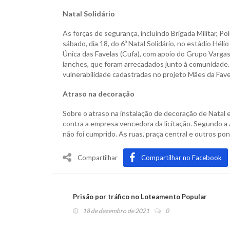
Natal Solidário
As forças de segurança, incluindo Brigada Militar, Pol
sábado, dia 18, do 6º Natal Solidário, no estádio Héli
Única das Favelas (Cufa), com apoio do Grupo Vargas
lanches, que foram arrecadados junto à comunidade.
vulnerabilidade cadastradas no projeto Mães da Fave
Atraso na decoração
Sobre o atraso na instalação de decoração de Natal 
contra a empresa vencedora da licitação. Segundo a 
não foi cumprido. As ruas, praça central e outros p
Compartilhar
Compartilhar no Facebook
Prisão por tráfico no Loteamento Popular
18 de dezembro de 2021
0