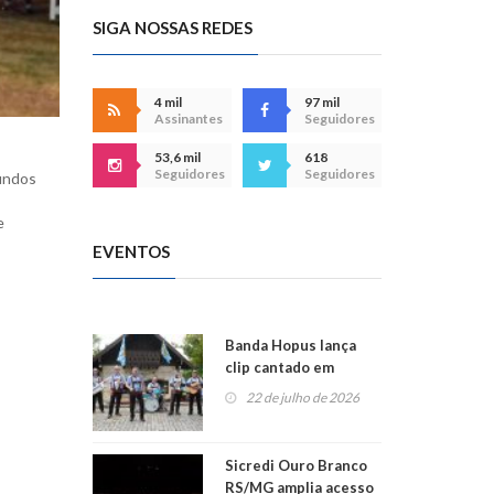
SIGA NOSSAS REDES
4 mil
97 mil
Assinantes
Seguidores
53,6 mil
618
Seguidores
Seguidores
iundos
e
EVENTOS
Banda Hopus lança
clip cantado em
alemão e inglês
22 de julho de 2026
Sicredi Ouro Branco
RS/MG amplia acesso