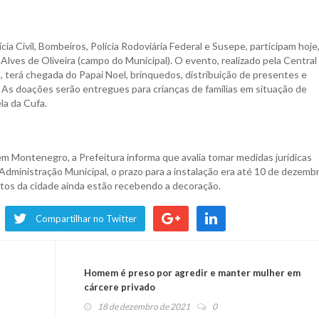
ícia Civil, Bombeiros, Polícia Rodoviária Federal e Susepe, participam hoje
o Alves de Oliveira (campo do Municipal). O evento, realizado pela Central
, terá chegada do Papai Noel, brinquedos, distribuição de presentes e
 As doações serão entregues para crianças de famílias em situação de
la da Cufa.
em Montenegro, a Prefeitura informa que avalia tomar medidas jurídicas
Administração Municipal, o prazo para a instalação era até 10 de dezemb
ontos da cidade ainda estão recebendo a decoração.
Compartilhar no Twitter
Homem é preso por agredir e manter mulher em
cárcere privado
18 de dezembro de 2021
0