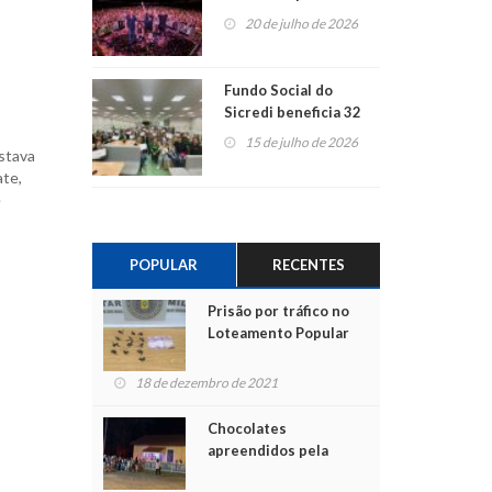
ao show dos 45 anos
20 de julho de 2026
para mais associados
Fundo Social do
Sicredi beneficia 32
projetos em
15 de julho de 2026
stava
Montenegro
ate,
e
POPULAR
RECENTES
Prisão por tráfico no
Loteamento Popular
18 de dezembro de 2021
Chocolates
apreendidos pela
Polícia são entregues