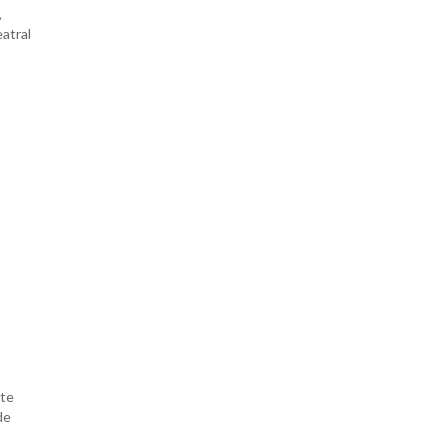
,
atral
ste
de