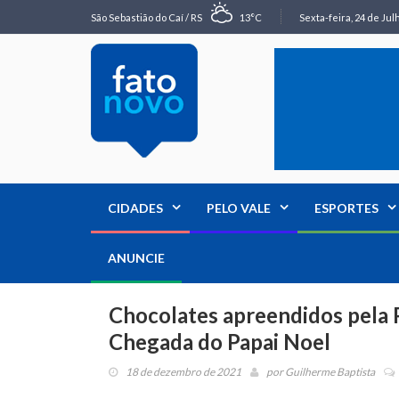
São Sebastião do Caí / RS
13°C
Sexta-feira, 24 de Jul
CIDADES
PELO VALE
ESPORTES
ANUNCIE
Chocolates apreendidos pela P
Chegada do Papai Noel
18 de dezembro de 2021
por
Guilherme Baptista