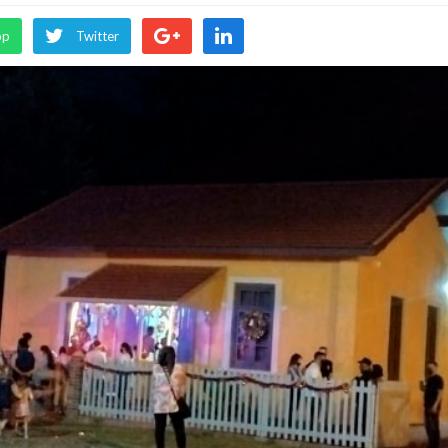
pp
Twitter