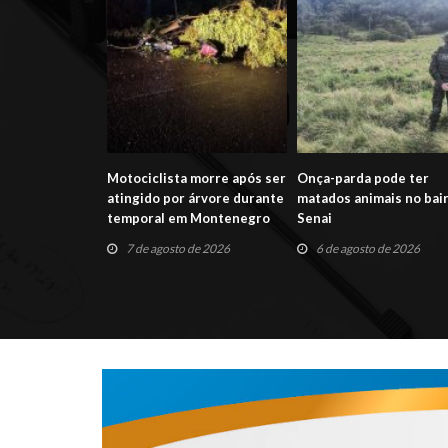
causa falta de
Motociclista morre após ser
Onça-parda pode ter
tenegro
atingido por árvore durante
matados animais no bai
temporal em Montenegro
Senai
 de 2026
7 de agosto de 2026
6 de agosto de 2026