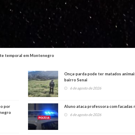
ante temporal em Montenegro
Onça-parda pode ter matados animai
bairro Senai
6 de agosto de 2026
do por
Aluno ataca professora com facadas 
enegro
6 de agosto de 2026