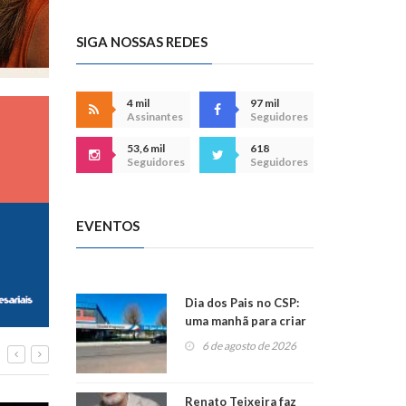
SIGA NOSSAS REDES
4 mil
97 mil
Assinantes
Seguidores
53,6 mil
618
Seguidores
Seguidores
EVENTOS
Dia dos Pais no CSP:
uma manhã para criar
memórias
6 de agosto de 2026
inesquecíveis em
família!
Renato Teixeira faz