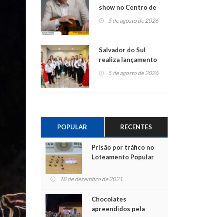
show no Centro de
Cultura de São
5 de agosto de 2026
Sebastião do Caí
Salvador do Sul
realiza lançamento
oficial da Escolha de
5 de agosto de 2026
Soberanas
POPULAR
RECENTES
Prisão por tráfico no
Loteamento Popular
18 de dezembro de 2021
Chocolates
apreendidos pela