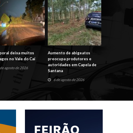
oral deixa muitos
Aumento de abigeatos
Por que foi res
agos no Vale do Caí
preocupa produtores e
pena da mulhe
autoridades em Capela de
pela morte de 
 de agosto de 2026
Santana
6 de agosto de
6 de agosto de 2026