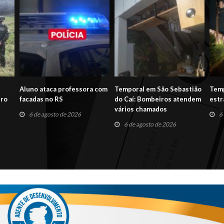
Aluno ataca professora com
Temporal em São Sebastião
Temp
rro
facadas no RS
do Caí: Bombeiros atendem
estr
vários chamados
6 de agosto de 2026
6
6 de agosto de 2026