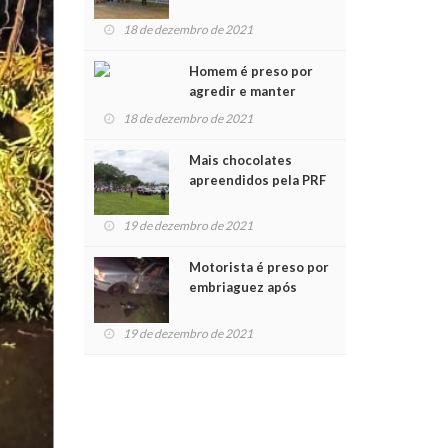
Polícia são entregues
para crianças na
18 de dezembro de 2021
Chegada do Papai Noel
Onça-parda pode ter matados animais no bairro Senai
Homem é preso por
6 de agosto de 2026
0
agredir e manter
mulher em cárcere
18 de dezembro de 2021
privado
Mais chocolates
apreendidos pela PRF
são entregues a
crianças no Natal
19 de dezembro de 2021
Solidário
Motorista é preso por
embriaguez após
acidente com dois
feridos
19 de dezembro de 2021