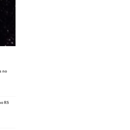
s no
no RS