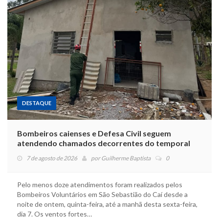
DESTAQUE
Bombeiros caienses e Defesa Civil seguem
atendendo chamados decorrentes do temporal
7 de agosto de 2026
por
Guilherme Baptista
0
Pelo menos doze atendimentos foram realizados pelos
Bombeiros Voluntários em São Sebastião do Caí desde a
noite de ontem, quinta-feira, até a manhã desta sexta-feira,
dia 7. Os ventos fortes…