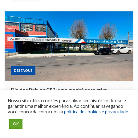
DESTAQUE
Dia dos Pais no CSP: uma manhã para criar
memórias inesquecíveis em família!
Nosso site utiliza cookies para salvar seu histórico de uso e
6 de agosto de 2026
por
Guilherme Baptista
0
garantir uma melhor experiência. Ao continuar navegando
você concorda com a nossa
política de cookies e privacidade
.
Neste sábado, 8 de agosto, o Colégio Sinodal Progresso –
OK
Unidade Montenegro, convida pais, filhos e toda a
comunidade escolar para uma programação especial que une