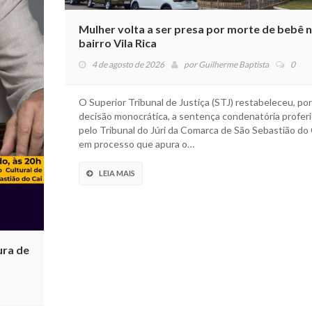
Mulher volta a ser presa por morte de bebê 
bairro Vila Rica
4 de agosto de 2026
por
Guilherme Baptista
0
O Superior Tribunal de Justiça (STJ) restabeleceu, por
decisão monocrática, a sentença condenatória profer
pelo Tribunal do Júri da Comarca de São Sebastião do 
em processo que apura o…
LEIA MAIS
ura de