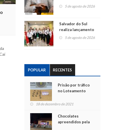
Cultura de São
5 de agosto de 2026
Sebastião do Caí
no
Salvador do Sul
realiza lançamento
oficial da Escolha de
5 de agosto de 2026
Soberanas
ida
Caí
POPULAR
RECENTES
Prisão por tráfico
no Loteamento
Popular
18 de dezembro de 2021
Chocolates
apreendidos pela
Polícia são