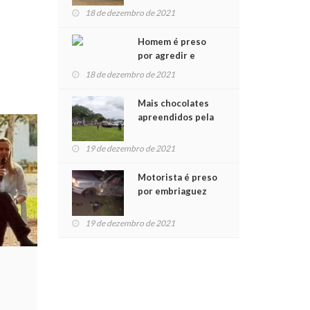
entregues para
18 de dezembro de 2021
crianças na
Chegada do Papai
Homem é preso
Noel
por agredir e
manter mulher em
18 de dezembro de 2021
cárcere privado
Mais chocolates
apreendidos pela
PRF são
entregues a
19 de dezembro de 2021
crianças no Natal
Solidário
Motorista é preso
por embriaguez
após acidente
com dois feridos
19 de dezembro de 2021