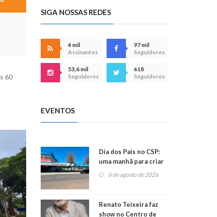
SIGA NOSSAS REDES
4 mil
97 mil
Assinantes
Seguidores
53,6 mil
618
s 60
Seguidores
Seguidores
EVENTOS
Dia dos Pais no CSP:
uma manhã para criar
memórias
6 de agosto de 2026
inesquecíveis em
família!
Renato Teixeira faz
show no Centro de