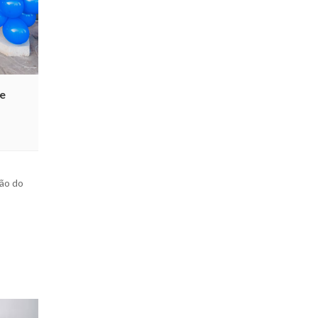
e
ião do