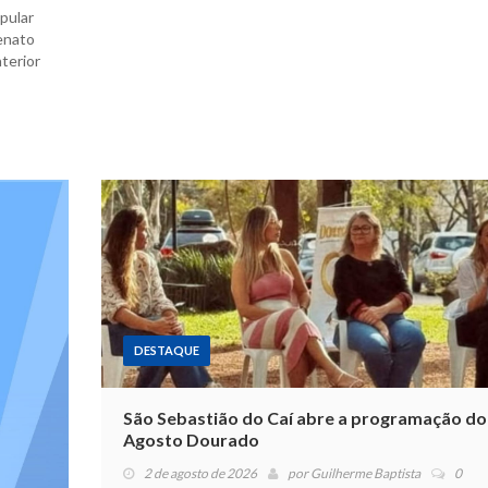
pular
enato
nterior
DESTAQUE
São Sebastião do Caí abre a programação do
Agosto Dourado
2 de agosto de 2026
por
Guilherme Baptista
0