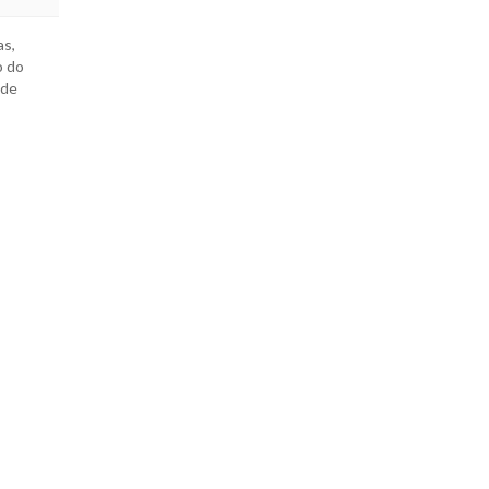
as,
o do
 de