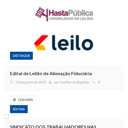
DESTAQUE
Edital de Leilão de Alienação Fiduciária
23 de junho de 2025
por
Guilherme Baptista
0
LEIA MAIS
EDITAIS
SINDICATO DOS TRABALHADORES NAS