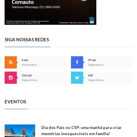
SIGA NOSSAS REDES
4 mil
97 mil
Assinantes
Seguidores
53,6 mil
618
Seguidores
Seguidores
EVENTOS
Dia dos Pais no CSP: uma manhã para criar
memórias inesquecíveis em família!