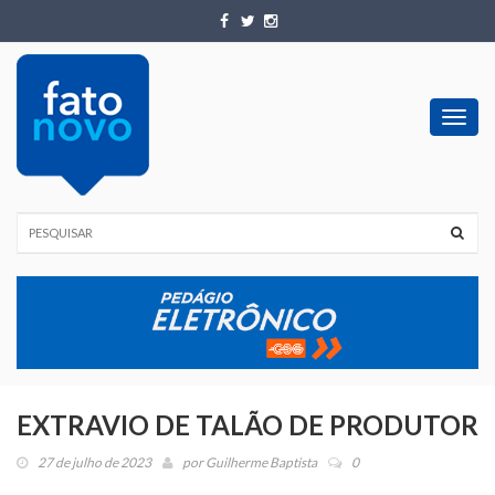
Toggl
navig
EXTRAVIO DE TALÃO DE PRODUTOR
27 de julho de 2023
por
Guilherme Baptista
0