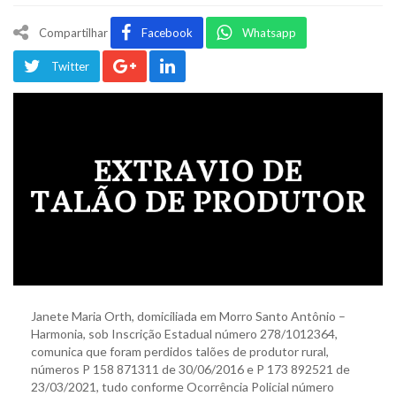
Compartilhar
Facebook
Whatsapp
Twitter
Janete Maria Orth, domiciliada em Morro Santo Antônio –
Harmonia, sob Inscrição Estadual número 278/1012364,
comunica que foram perdidos talões de produtor rural,
números P 158 871311 de 30/06/2016 e P 173 892521 de
23/03/2021, tudo conforme Ocorrência Policial número