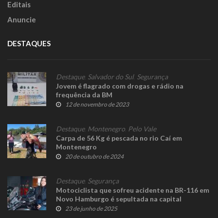
Editais
Anuncie
DESTAQUES
Destaque
,
Salvador do Sul
,
Segurança
Jovem é flagrado com drogas e rádio na
frequência da BM
12 de novembro de 2023
Destaque
,
Montenegro
,
Pelo Vale
Carpa de 56 Kg é pescada no rio Caí em
Montenegro
20 de outubro de 2024
Destaque
,
Segurança
Motociclista que sofreu acidente na BR-116 em
Novo Hamburgo é sepultada na capital
23 de junho de 2025