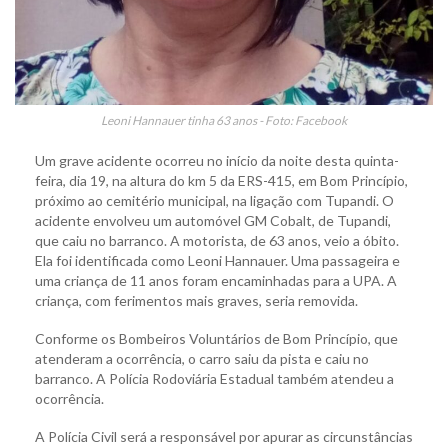
Leoni Hannauer tinha 63 anos - Foto: Facebook
Um grave acidente ocorreu no início da noite desta quinta-
feira, dia 19, na altura do km 5 da ERS-415, em Bom Princípio,
próximo ao cemitério municipal, na ligação com Tupandi. O
acidente envolveu um automóvel GM Cobalt, de Tupandi,
que caiu no barranco. A motorista, de 63 anos, veio a óbito.
Ela foi identificada como Leoni Hannauer. Uma passageira e
uma criança de 11 anos foram encaminhadas para a UPA. A
criança, com ferimentos mais graves, seria removida.
Conforme os Bombeiros Voluntários de Bom Princípio, que
atenderam a ocorrência, o carro saiu da pista e caiu no
barranco. A Polícia Rodoviária Estadual também atendeu a
ocorrência.
A Polícia Civil será a responsável por apurar as circunstâncias