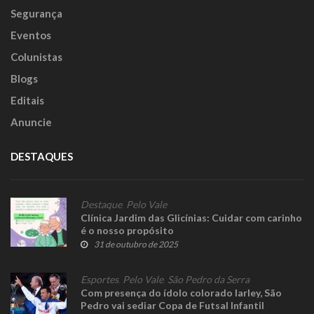
Segurança
Eventos
Colunistas
Blogs
Editais
Anuncie
DESTAQUES
Destaque
,
Pelo Vale
Clínica Jardim das Glicínias: Cuidar com carinho
é o nosso propósito
31 de outubro de 2025
Esportes
,
Pelo Vale
,
São Pedro da Serra
Com presença do ídolo colorado Iarley, São
Pedro vai sediar Copa de Futsal Infantil