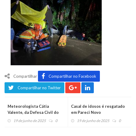
Compartilhar
Compartilhar no Facebook
Compartilhar no Twitter
Meteorologista Cátia
Casal de idosos é resgatado
Valente, da Defesa Civil do
em Pareci Novo
Estado, fala sobre a previsão
19 de junho de 2025
0
19 de junho de 2025
0
de mais chuva e o risco de
enchentes.