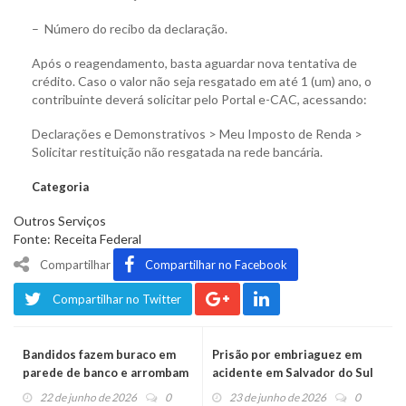
– Número do recibo da declaração.
Após o reagendamento, basta aguardar nova tentativa de
crédito. Caso o valor não seja resgatado em até 1 (um) ano, o
contribuinte deverá solicitar pelo Portal e-CAC, acessando:
Declarações e Demonstrativos > Meu Imposto de Renda >
Solicitar restituição não resgatada na rede bancária.
Categoria
Outros Serviços
Fonte: Receita Federal
Compartilhar
Compartilhar no Facebook
Compartilhar no Twitter
Bandidos fazem buraco em
Prisão por embriaguez em
parede de banco e arrombam
acidente em Salvador do Sul
o cofre
22 de junho de 2026
0
23 de junho de 2026
0