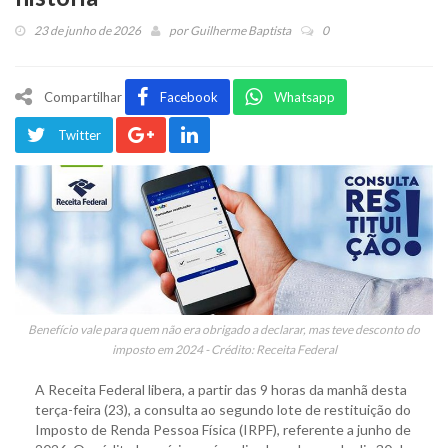
23 de junho de 2026
por
Guilherme Baptista
0
Compartilhar
Facebook
Whatsapp
Twitter
Benefício vale para quem não era obrigado a declarar, mas teve desconto do
imposto em 2024 - Crédito: Receita Federal
A Receita Federal libera, a partir das 9 horas da manhã desta
terça-feira (23), a consulta ao segundo lote de restituição do
Imposto de Renda Pessoa Física (IRPF), referente a junho de