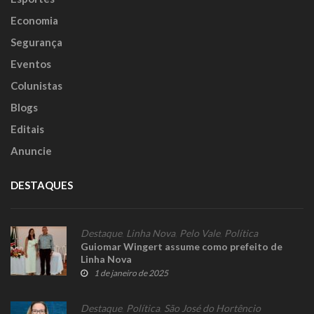
Economia
Segurança
Eventos
Colunistas
Blogs
Editais
Anuncie
DESTAQUES
Destaque
,
Linha Nova
,
Pelo Vale
,
Política
Guiomar Wingert assume como prefeito de
Linha Nova
1 de janeiro de 2025
Destaque
,
Política
,
São José do Hortêncio