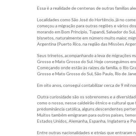
Essa é a realidade de centenas de outras famílias ale
Localidades como São José do Hortêncio, já no começ
começou a migração para outras regiões e vários dos
morando em Bom Principio, Tupandi, Salvador do Sul,
bisnetos, naturalmente em número muito maior, migrar
Argentina (Puerto Rico, na região das Missões Argen
Seus trinetos, acompanhando a leva de migrações mai
Grosso e Mato Grosso do Sul. Hoje conseguimos enc
Começando onde estão às raízes da família, o Rio G
Grosso e Mato Grosso do Sul, São Paulo, Rio de Jan
Em oito anos, consegui contabilizar cerca de 9 mil
Outra curiosidade são os sobrenomes e a diversidad
como o nosso, nesse caldeirão étnico e cultural que
predominância católica, alguns descendentes perten
Muitos também emigraram para outros países, temos
Estados Unidos, Alemanha, Espanha, Inglaterra e Por
Entre outras nacionalidades e etnias que entraram na