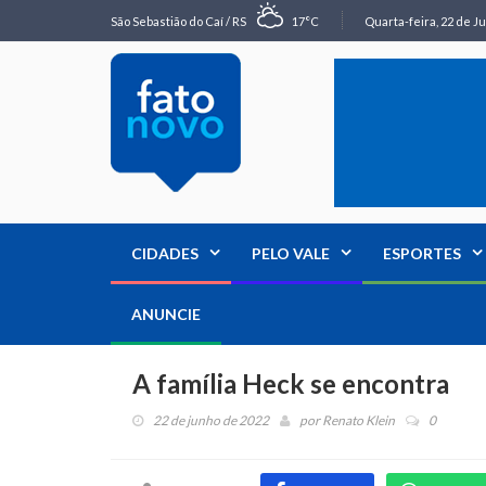
São Sebastião do Caí / RS
17°C
Quarta-feira, 22 de Ju
CIDADES
PELO VALE
ESPORTES
ANUNCIE
A família Heck se encontra
22 de junho de 2022
por
Renato Klein
0