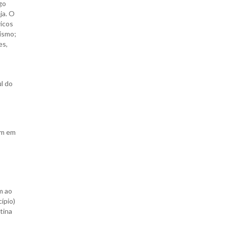
go
ja. O
ricos
zismo;
es,
ul do
am em
m ao
ípio)
tina