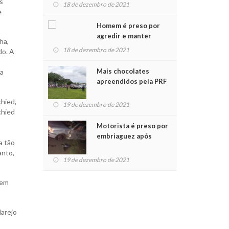
s
para crianças na
18 de dezembro de 2021
e
Chegada do Papai Noel
Homem é preso por
agredir e manter
ha,
mulher em cárcere
18 de dezembro de 2021
do. A
privado
Mais chocolates
ra
apreendidos pela PRF
são entregues a
chied,
crianças no Natal
19 de dezembro de 2021
chied
Solidário
Motorista é preso por
embriaguez após
a tão
acidente com dois
anto,
feridos
19 de dezembro de 2021
 em
larejo