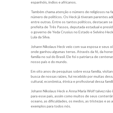
espanhóis, índios e africanos.
Também chama atenção o número de religiosos na famí
número de políticos. Os Heck já tiveram parentes adm
entre outras. Entre os tantos políticos, destacam se
prefeita de Três Passos, deputada estadual e presi
o governo de Yeda Crusius no Estado e Selvino Heck,
Lula da Silva.
Johann Nikolaus Heck veio com sua esposa e seus oi
onde ganhou algumas terras. Através da fé, da hones
família no sul do Brasil. Ele foi o patriarca de cente
nosso país e do mundo.
Em oito anos de pesquisas sobre essa família, visita
busca de nossas raízes, fui recebido por muitas dess
cultural, econômica, étnica e profissional dessa famíli
Johann Nikolaus Heck e Anna Maria Wolf talvez não
para esse país, assim como muitos de seus conterrâ
oceano, as dificuldades, os medos, as tristezas e as
exemplos para todos nós.