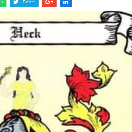
pp
Twitter