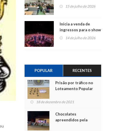
projetos em
15 de julho de 2026
Montenegro
Inicia a venda de
ingressos para o show
do Jota Quest nos 45
14 de julho de 2026
anos da Sicredi Ouro
Branco RS/MG
POPULAR
RECENTES
Prisão por tráfico no
Loteamento Popular
18 de dezembro de 2021
Chocolates
apreendidos pela
seu
Polícia são entregues