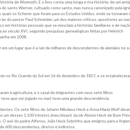
história de Womrath. E o livro conta uma longa e rica história: de um anti
ra do santo Werner, cultuado como santo, mas nunca canonizado pela igre
os quais os Scherer que foram para os Estados Unidos, onde se tornaram 
i o lar do pastor Paul Schneider, um dos maiores críticos, opositores ao na
co em histórias pessoais que se mesclam a histórias familiares e de naçõ
ta ao século XVI, segundo pesquisas genealógicas feitas por Heinrich
manha em 2008.
ar em um lugar que é a raiz de milhares de descendentes de alemães no s
ando no Rio Grande do Sul em 16 de dezembro de 1827, e se estabelecer
caram à agricultura, e o casal de imigrantes com seus sete filhos
 e teve que ser jogado no mar) teve uma grande descendência.
ndentes. Os sete filhos de Johann Nikolaus Heck e Anna Maria Wolf dera
as um desses 1.100 trinetos (meu bisavô Jacob Aloísio Heck de Bom Princ
s. O avô do padre Alfonso, João Heck Sobrinho que emigrou para a Argen
 de 600 descendentes, diretos e indiretos.