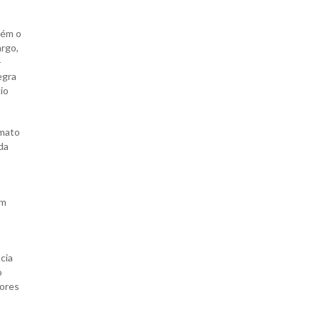
bém o
argo,
-
egra
io
 mato
da
em
cia
o
hores