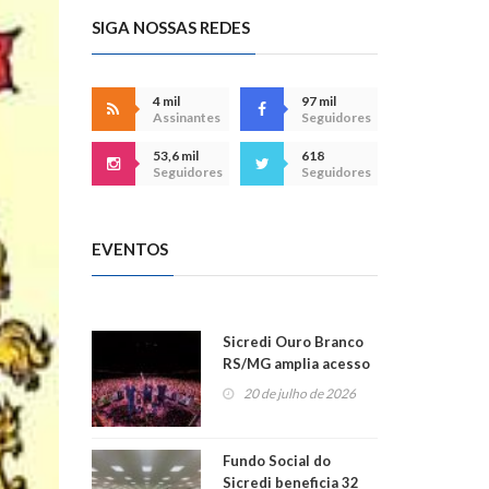
SIGA NOSSAS REDES
4 mil
97 mil
Assinantes
Seguidores
53,6 mil
618
Seguidores
Seguidores
EVENTOS
Sicredi Ouro Branco
RS/MG amplia acesso
ao show dos 45 anos
20 de julho de 2026
para mais associados
Fundo Social do
Sicredi beneficia 32