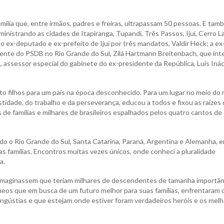
lia que, entre irmãos, padres e freiras, ultrapassam 50 pessoas. E tam
inistrando as cidades de Itapiranga, Tupandi, Três Passos, Ijuí, Cerro L
 o ex-deputado e ex-prefeito de Ijuí por três mandatos, Valdir Heck; a ex
dente do PSDB no Rio Grande do Sul, Zilá Hartmann Breitenbach, que int
 assessor especial do gabinete do ex-presidente da República, Luís Inác
to filhos para um país na época desconhecido. Para um lugar no meio do
tidade, do trabalho e da perseverança, educou a todos e fixou as raízes 
nas de famílias e milhares de brasileiros espalhados pelos quatro cantos de
ndo o Rio Grande do Sul, Santa Catarina, Paraná, Argentina e Alemanha, 
as famílias. Encontros muitas vezes únicos, onde conheci a pluralidade
a.
 imaginassem que teriam milhares de descendentes de tamanha importân
neos que em busca de um futuro melhor para suas famílias, enfrentaram 
 angústias e que estejam onde estiver foram verdadeiros heróis e os mel