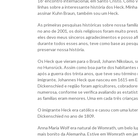
16º encontro internacional, em Santo Cristo. Como v
linhas sobre a interessante história dos Heck. Minha
assinar Kuhn Braun, também sou um Heck.
As primeiras pesquisas históricas sobre nossa famíl
no ano de 2001, os dois religiosos foram muito pres
eles devo meus sinceros agradecimentos e posso afir
durante todos esses anos, teve como base as pesqu
preservar nossa história.
Os Heck que vieram para o Brasil, Johann Nikolaus, s
no Hunsrück. Assim como boa parte dos habitantes 
após a guerra dos trinta anos, que teve seu término
imigrante, Johannes Heck que nasceu em 1615 em Eife
Dickenschied e região foram agricultores, cobrador
numerosa, conforme se verifica avaliando as estatíst
as famílias eram menores. Uma em cada três crianças
O imigrante Heck era católico e casou com uma luter
Dickenschied no ano de 1809.
Anna Maria Wolf era natural de Womrath, um belo lug
mais bonito da Alemanha. Estive em Womrath em jan