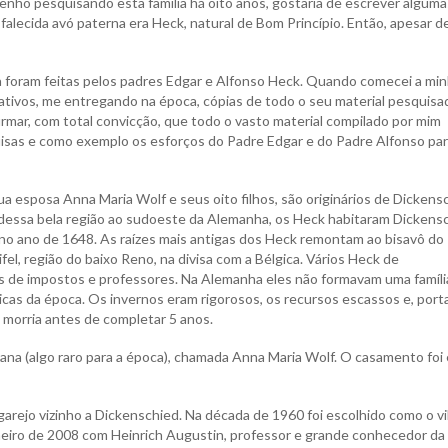
enho pesquisando esta família há oito anos, gostaria de escrever alguma
 falecida avó paterna era Heck, natural de Bom Princípio. Então, apesar d
ia foram feitas pelos padres Edgar e Alfonso Heck. Quando comecei a min
tativos, me entregando na época, cópias de todo o seu material pesquisa
mar, com total convicção, que todo o vasto material compilado por mim
isas e como exemplo os esforços do Padre Edgar e do Padre Alfonso pa
ua esposa Anna Maria Wolf e seus oito filhos, são originários de Dickens
dessa bela região ao sudoeste da Alemanha, os Heck habitaram Dickens
 no ano de 1648. As raízes mais antigas dos Heck remontam ao bisavô do
l, região do baixo Reno, na divisa com a Bélgica. Vários Heck de
es de impostos e professores. Na Alemanha eles não formavam uma famíli
icas da época. Os invernos eram rigorosos, os recursos escassos e, port
 morria antes de completar 5 anos.
ana (algo raro para a época), chamada Anna Maria Wolf. O casamento foi
arejo vizinho a Dickenschied. Na década de 1960 foi escolhido como o vi
eiro de 2008 com Heinrich Augustin, professor e grande conhecedor da