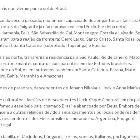
mãs que vieram para o sul do Brasil.
o do século passado, não tinham capacidade de abrigar tantas famílias. 
 netos do imigrante já não moravam em Hortêncio. Ele tinha netos
 Harmonia, Feliz, São Sebastião do Caí, Montenegro, Estrela e Lajeado. S
am para a região da fronteira: Cerro Largo, Santo Cristo, Santa Rosa, p
tinas), Santa Catarina (sobretudo Itapiranga) e Paraná.
s ao norte, transferiram residência para São Paulo, Rio de Janeiro, Mato
ontrar e manter contatos com parentes em dez Estados brasileiros.
rande do Sul, os encontramos também em Santa Catarina, Paraná, Mato
eiro, Bahia, Maranhão e Amazonas.
 nomes de parentes, descendentes de Johann Nikolaus Heck e Anna Maria 
e cultural nas famílias de descendentes Heck. O que é natural em um paí
 formou esse belo país, chamado Brasil e abençoado por Deus. Embora de
cem a outras religiões devido a seus casamentos ou locais onde residem
 descendentes dos Heck brasileiros morando na Argentina, Paraguai,
tugal.
 família, estão judeus, húngaros, turcos, suecos, italianos, portugueses,