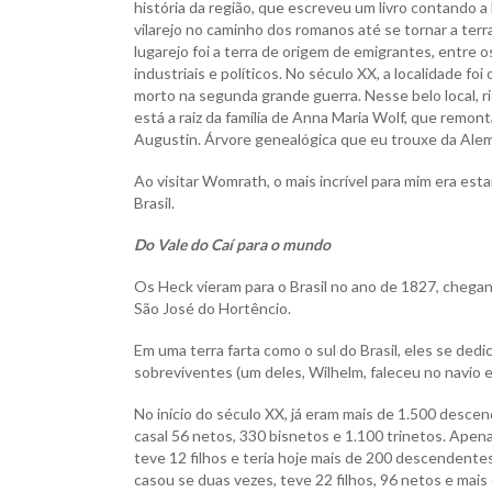
história da região, que escreveu um livro contando a 
vilarejo no caminho dos romanos até se tornar a ter
lugarejo foi a terra de origem de emigrantes, entre 
industriais e políticos. No século XX, a localidade fo
morto na segunda grande guerra. Nesse belo local, ri
está a raiz da família de Anna Maria Wolf, que remon
Augustin. Árvore genealógica que eu trouxe da Ale
Ao visitar Womrath, o mais incrível para mim era est
Brasil.
Do Vale do Caí para o mundo
Os Heck vieram para o Brasil no ano de 1827, cheg
São José do Hortêncio.
Em uma terra farta como o sul do Brasil, eles se dedi
sobreviventes (um deles, Wilhelm, faleceu no navio
No início do século XX, já eram mais de 1.500 desce
casal 56 netos, 330 bisnetos e 1.100 trinetos. Apen
teve 12 filhos e teria hoje mais de 200 descendente
casou se duas vezes, teve 22 filhos, 96 netos e mais