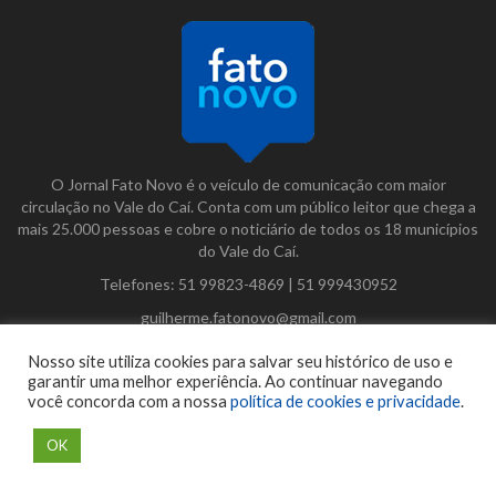
O Jornal Fato Novo é o veículo de comunicação com maior
circulação no Vale do Caí. Conta com um público leitor que chega a
mais 25.000 pessoas e cobre o noticiário de todos os 18 municípios
do Vale do Caí.
Telefones:
51 99823-4869
|
51 999430952
guilherme.fatonovo@gmail.com
Nosso site utiliza cookies para salvar seu histórico de uso e
Facebook
Instagram
Twitter
garantir uma melhor experiência. Ao continuar navegando
você concorda com a nossa
política de cookies e privacidade
.
CATEGORIAS
OK