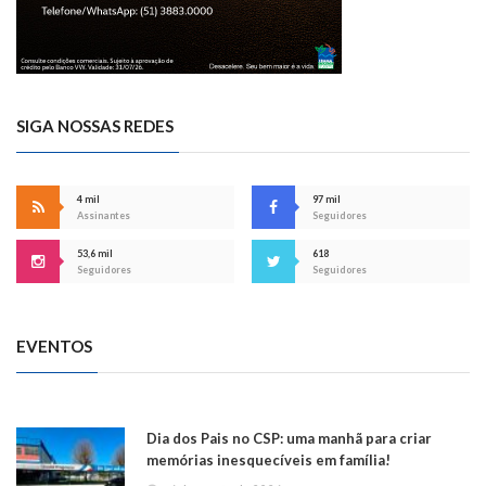
SIGA NOSSAS REDES
4 mil
97 mil
Assinantes
Seguidores
53,6 mil
618
Seguidores
Seguidores
EVENTOS
Dia dos Pais no CSP: uma manhã para criar
memórias inesquecíveis em família!