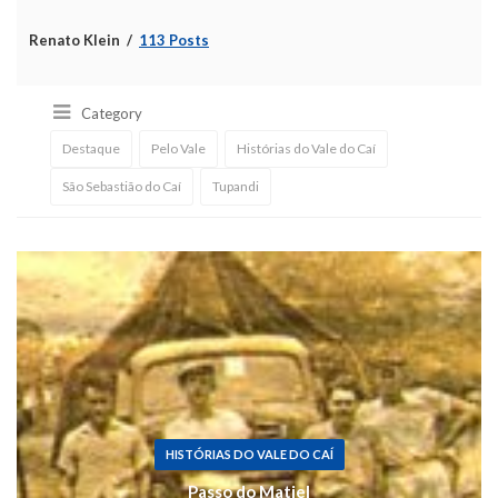
Renato Klein
113 Posts
Category
Destaque
Pelo Vale
Histórias do Vale do Caí
São Sebastião do Caí
Tupandi
HISTÓRIAS DO VALE DO CAÍ
Passo do Matiel