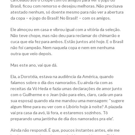
Brasil, ficou com remorso e desejou melhoras. Não precisava
atestado nenhum, só doente mesmo para não ver a abertura
da copa – e jogo do Brasil! No Brasil! – com os amigos.
Ele almoçou em casa e vibrou igual com a vitória da seleção.
Não teve chope, mas não deu para reclamar do chimarrão e
cuca que ela fez para ambos. Estão juntos até hoje. E o Brasil
não foi campeão. Nem naquela copa e nem em nenhuma
outra que veio depois.
Mas este ano, vai que dá.
Ela, a Dorotéia, estava na audiência da América, quando
falamos sobre o dia dos namorados. Eu ainda ria com as
receitas da Vó Heda e fazia umas declarações de amor junto
com o Guilherme e o Jean (não para eles, claro, cada um para
sua esposa) quando ela me mandou uma mensagem: “sugere
algum filme para eu ver com o Libório hoje à noite? A piazada
vai pra casa da avó, lá fora, e estaremos sozinhos. Tô
preparando uma jantinha de dia dos namorados pra ele”.
Ainda não respondi. É que, poucos instantes antes, ele me