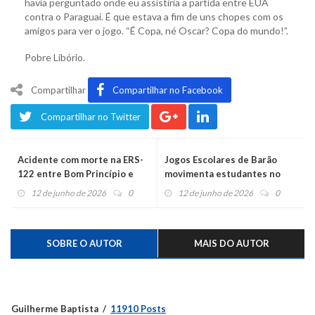
havia perguntado onde eu assistiria a partida entre EUA
contra o Paraguai. É que estava a fim de uns chopes com os
amigos para ver o jogo. “É Copa, né Oscar? Copa do mundo!”.
Pobre Libório.
Compartilhar
Compartilhar no Facebook
Compartilhar no Twitter
Acidente com morte na ERS-
Jogos Escolares de Barão
122 entre Bom Princípio e
movimenta estudantes no
São Sebastião do Caí
município
12 de junho de 2026
0
12 de junho de 2026
0
SOBRE O AUTOR
MAIS DO AUTOR
Guilherme Baptista
11910 Posts