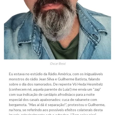
Oscar Bessi
Eu estava no estúdio da Rádio América, com os inigualáveis
monstros do rádio Jean Silva e Guilherme Batista, falando
sobre o dia dos namorados. De repente Vó Heda Hesmitelz
(conhecem né, aquela parente do Luia!) me envia um “zap”
com sua indicação de cardápio afrodisíaco para a noite
especial dos casais apaixonados: cuca de rabanete com
bergamota. “Mas aí dá é separação!”, protestou o Guilherme,
na hora, se referindo aos possíveis efeitos colaterais desta
iguaria, principalmente sob o edredon. “Tem coisa pior”,