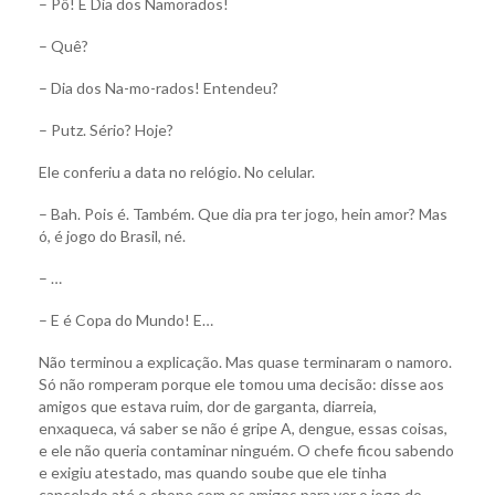
– Pô! É Dia dos Namorados!
– Quê?
– Dia dos Na-mo-rados! Entendeu?
– Putz. Sério? Hoje?
Ele conferiu a data no relógio. No celular.
– Bah. Pois é. Também. Que dia pra ter jogo, hein amor? Mas
ó, é jogo do Brasil, né.
– …
– E é Copa do Mundo! E…
Não terminou a explicação. Mas quase terminaram o namoro.
Só não romperam porque ele tomou uma decisão: disse aos
amigos que estava ruim, dor de garganta, diarreia,
enxaqueca, vá saber se não é gripe A, dengue, essas coisas,
e ele não queria contaminar ninguém. O chefe ficou sabendo
e exigiu atestado, mas quando soube que ele tinha
cancelado até o chope com os amigos para ver o jogo do