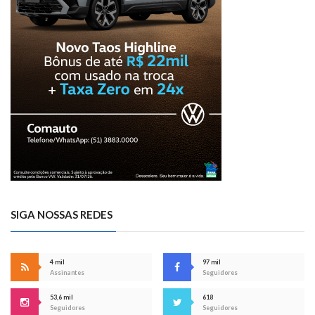
SIGA NOSSAS REDES
4 mil
97 mil
Assinantes
Seguidores
53,6 mil
618
Seguidores
Seguidores