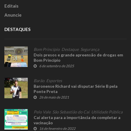
Editais
Anuncie
DESTAQUES
Bom Princípio
,
Destaque
,
Segurança
Dois presos e grande apreensão de drogas em
Bom Princípio
6 de setembro de 2025
Barão
,
Esportes
Baronense Richard vai disputar Série B pela
Ponte Preta
26 de maio de 2021
Pelo Vale
,
São Sebastião do Caí
,
Utilidade Pública
Caí alerta para a importância de completar a
vacinação
16 de fevereiro de 2022