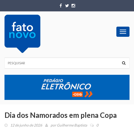
Toggl
navig
Dia dos Namorados em plena Copa
12 de junho de 2026
por
Guilherme Baptista
0