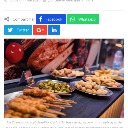
17 de junho de 2026
por
Guilherme Baptista
0
Compartilhar
Facebook
Whatsapp
Twitter
De 26 de junho a 26 de julho, Carlos Barbosa será palco de uma celebração de
sabores, com mais de 50 tipos de queijo, novos pratos, harmonizações especiais