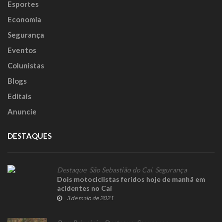
Esportes
Economia
Segurança
Eventos
Colunistas
Blogs
Editais
Anuncie
DESTAQUES
Destaque
,
São Sebastião do Caí
,
Segurança
Dois motociclistas feridos hoje de manhã em
acidentes no Caí
3 de maio de 2021