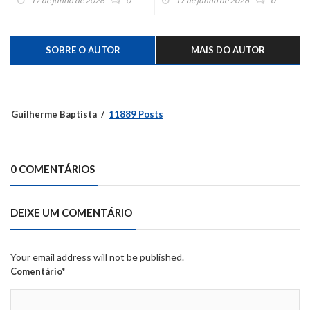
17 de junho de 2026
0
17 de junho de 2026
0
contemplado com R$ 300 mil
Montenegro
para fortalecimento da
Defesa Civil
SOBRE O AUTOR
MAIS DO AUTOR
Guilherme Baptista
11889 Posts
0 COMENTÁRIOS
DEIXE UM COMENTÁRIO
Your email address will not be published.
Comentário*