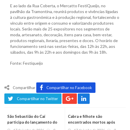
E ao lado da Rua Coberta, o Mercatto FestiQueijo, no
pavilhão da Tramontina, reunirá produtos e vivências ligadas
à cultura gastronômica e à produção regional, fortalecendo o
vínculo entre origem e consumo e valorizando produtores
locais. Serão mais de 25 expositores nos segmentos de
moda, artesanato, decoração, itens para casa, bem-estar,
produtos regionais, livraria, presentes e doces. O horário de
funcionamento será nas sextas-feiras, das 12h às 22h, aos
sábados, das 9h às 22h e aos domingos das 9h às 18h.
Fonte: Festiqueijo
Compartilhar
Compartilhar no Facebook
Compartilhar no Twitter
São Sebastião do Caí
Cabra e filhote são
participa do lançamento do
encontrados mortos após
Programa Prepara RS e será
possível ataque de felino em