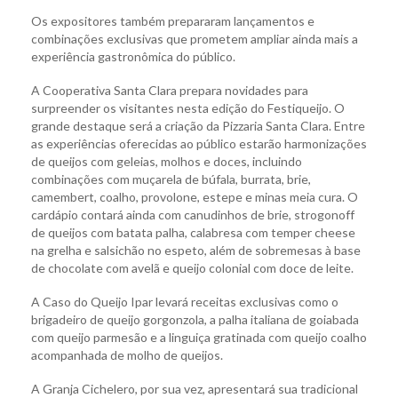
Os expositores também prepararam lançamentos e
combinações exclusivas que prometem ampliar ainda mais a
experiência gastronômica do público.
A Cooperativa Santa Clara prepara novidades para
surpreender os visitantes nesta edição do Festiqueijo. O
grande destaque será a criação da Pizzaria Santa Clara. Entre
as experiências oferecidas ao público estarão harmonizações
de queijos com geleias, molhos e doces, incluindo
combinações com muçarela de búfala, burrata, brie,
camembert, coalho, provolone, estepe e minas meia cura. O
cardápio contará ainda com canudinhos de brie, strogonoff
de queijos com batata palha, calabresa com temper cheese
na grelha e salsichão no espeto, além de sobremesas à base
de chocolate com avelã e queijo colonial com doce de leite.
A Caso do Queijo Ipar levará receitas exclusivas como o
brigadeiro de queijo gorgonzola, a palha italiana de goiabada
com queijo parmesão e a linguiça gratinada com queijo coalho
acompanhada de molho de queijos.
A Granja Cichelero, por sua vez, apresentará sua tradicional