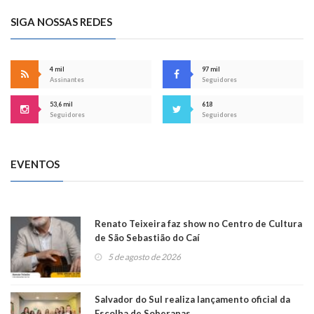
SIGA NOSSAS REDES
4 mil
97 mil
Assinantes
Seguidores
53,6 mil
618
Seguidores
Seguidores
EVENTOS
Renato Teixeira faz show no Centro de Cultura
de São Sebastião do Caí
5 de agosto de 2026
Salvador do Sul realiza lançamento oficial da
Escolha de Soberanas