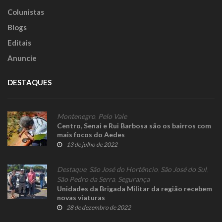
Colunistas
Blogs
Editais
Anuncie
DESTAQUES
Montenegro
,
Pelo Vale
Centro, Senai e Rui Barbosa são os bairros com
mais focos do Aedes
13 de julho de 2022
Destaque
,
São José do Hortêncio
,
São José do Sul
,
São Pedro da Serra
,
Segurança
Unidades da Brigada Militar da região recebem
novas viaturas
28 de dezembro de 2022