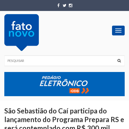
Toggl
navig
São Sebastião do Caí participa do
lançamento do Programa Prepara RS e
será contemplado com R$ 300 mil