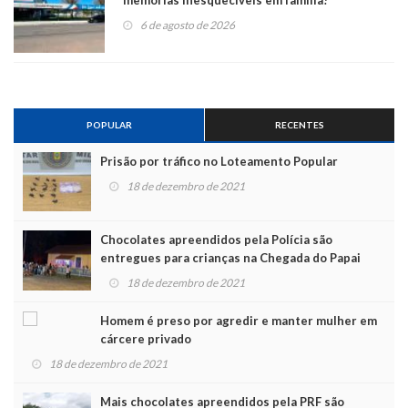
memórias inesquecíveis em família!
6 de agosto de 2026
POPULAR
RECENTES
Prisão por tráfico no Loteamento Popular
18 de dezembro de 2021
Chocolates apreendidos pela Polícia são
entregues para crianças na Chegada do Papai
Noel
18 de dezembro de 2021
Homem é preso por agredir e manter mulher em
cárcere privado
18 de dezembro de 2021
Mais chocolates apreendidos pela PRF são