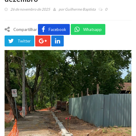
26 de novembro de 2025
por
Guilherme Baptista
0
Compartilhar
Facebook
Whatsapp
Twitter