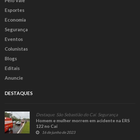
Pelo Vale
Esportes
Economia
Segurança
Eventos
Colunistas
Blogs
Editais
Anuncie
DESTAQUES
Destaque
,
São Sebastião do Caí
,
Segurança
Homem e mulher morrem em acidente na ERS
122 no Caí
16 de junho de 2023