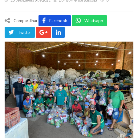
25 de dezembro de 2021
por
Guilherme Baptista
0
Compartilhar
Facebook
Whatsapp
Twitter