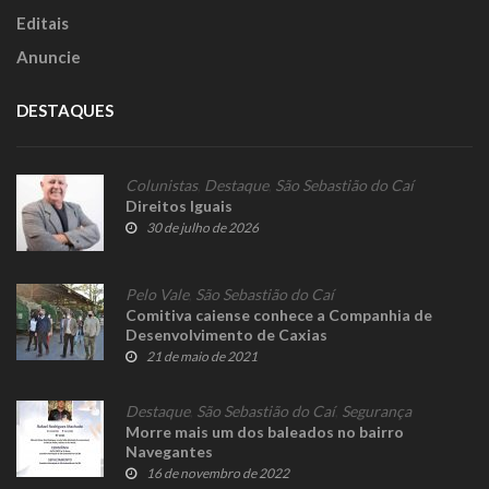
Editais
Anuncie
DESTAQUES
Colunistas
,
Destaque
,
São Sebastião do Caí
Direitos Iguais
30 de julho de 2026
Pelo Vale
,
São Sebastião do Caí
Comitiva caiense conhece a Companhia de
Desenvolvimento de Caxias
21 de maio de 2021
Destaque
,
São Sebastião do Caí
,
Segurança
Morre mais um dos baleados no bairro
Navegantes
16 de novembro de 2022