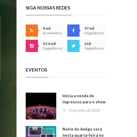
SIGA NOSSAS REDES
4 mil
97 mil
Assinantes
Seguidores
53,6 mil
618
Seguidores
Seguidores
EVENTOS
Inicia a venda de
ingressos para o show
do Jota Quest nos 45
14 de julho de 2026
anos da Sicredi Ouro
Branco RS/MG
Noite do Amigo será
nesta quarta-feira no