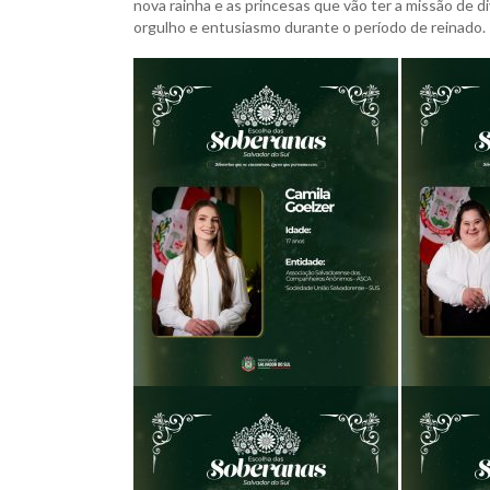
nova rainha e as princesas que vão ter a missão de d
orgulho e entusiasmo durante o período de reinado.