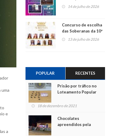
Centro de Cultura de
14 de julho de 2026
São Sebastião do Caí
Concurso de escolha
das Soberanas da 10ª
Alto Fest terá nove
13 de julho de 2026
candidatas
POPULAR
RECENTES
vador
Prisão por tráfico no
m uma
Loteamento Popular
18 de dezembro de 2021
nto
pio e
Chocolates
apreendidos pela
Polícia são entregues
das a