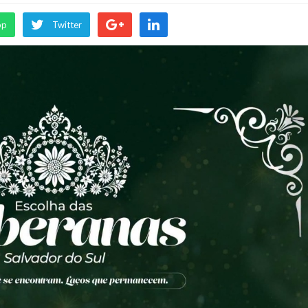
pp
Twitter