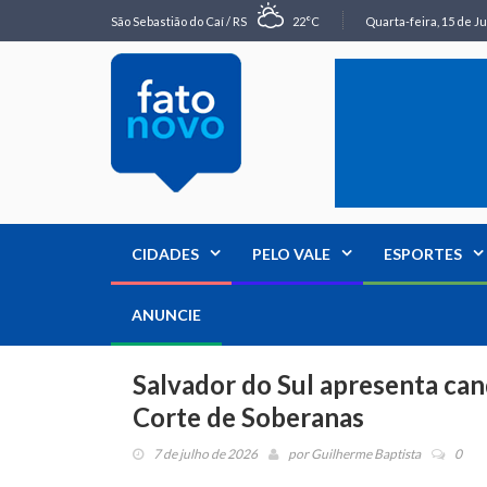
São Sebastião do Caí / RS
22°C
Quarta-feira, 15 de Ju
CIDADES
PELO VALE
ESPORTES
ANUNCIE
Salvador do Sul apresenta ca
Corte de Soberanas
7 de julho de 2026
por
Guilherme Baptista
0