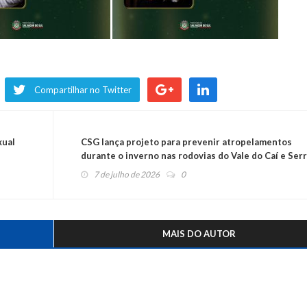
Compartilhar no Twitter
xual
CSG lança projeto para prevenir atropelamentos
durante o inverno nas rodovias do Vale do Caí e Ser
Gaúcha
7 de julho de 2026
0
MAIS DO AUTOR