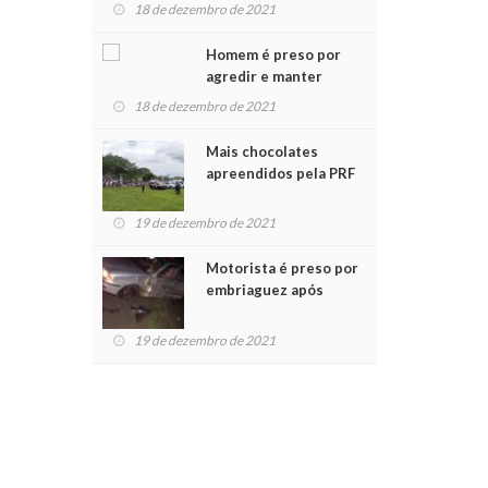
para crianças na
18 de dezembro de 2021
Chegada do Papai Noel
Homem é preso por
agredir e manter
mulher em cárcere
18 de dezembro de 2021
privado
Mais chocolates
apreendidos pela PRF
são entregues a
crianças no Natal
19 de dezembro de 2021
Solidário
Motorista é preso por
embriaguez após
acidente com dois
feridos
19 de dezembro de 2021