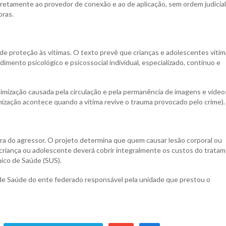
iretamente ao provedor de conexão e ao de aplicação, sem ordem judicial
oras.
de proteção às vítimas. O texto prevê que crianças e adolescentes víti
dimento psicológico e psicossocial individual, especializado, contínuo e
imização causada pela circulação e pela permanência de imagens e víde
timização acontece quando a vítima revive o trauma provocado pelo crime).
ira do agressor. O projeto determina que quem causar lesão corporal ou
tra criança ou adolescente deverá cobrir integralmente os custos do trata
nico de Saúde (SUS).
de Saúde do ente federado responsável pela unidade que prestou o