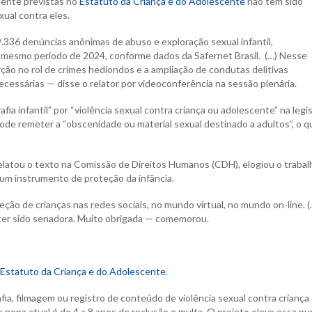
lmente previstas no
Estatuto da Criança e do Adolescente
não têm sido
xual contra eles.
9.336 denúncias anônimas de abuso e exploração sexual infantil,
mesmo período de 2024, conforme dados da Safernet Brasil. (…) Nesse
ção no rol de crimes hediondos e a ampliação de condutas delitivas
essárias — disse o relator por videoconferência na sessão plenária.
fia infantil” por “violência sexual contra criança ou adolescente” na legi
ode remeter a “obscenidade ou material sexual destinado a adultos”, o q
latou o texto na Comissão de Direitos Humanos (CDH), elogiou o trabal
um instrumento de proteção da infância.
o de crianças nas redes sociais, no mundo virtual, no mundo on-line. (
 ter sido senadora. Muito obrigada — comemorou.
Estatuto da Criança e do Adolescente
.
ia, filmagem ou registro de conteúdo de violência sexual contra criança
 pena atual é de 4 a 8 anos de reclusão e multa. O projeto eleva essa pu