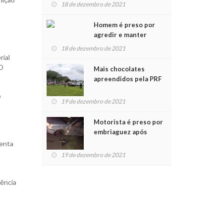
para crianças na
18 de dezembro de 2021
Chegada do Papai Noel
Homem é preso por
agredir e manter
mulher em cárcere
18 de dezembro de 2021
privado
rial
 O
Mais chocolates
apreendidos pela PRF
são entregues a
e
crianças no Natal
19 de dezembro de 2021
Solidário
Motorista é preso por
embriaguez após
acidente com dois
menta
feridos
19 de dezembro de 2021
lência