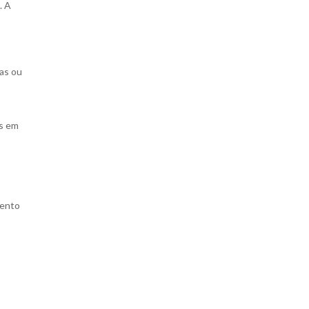
. A
mas ou
os em
mento