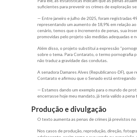
Para ele, as estatísticas indicam que as penas atua
suficientes para prevenir os crimes de exploração se
— Entre janeiro e julho de 2025, foram registradas 4
representando um aumento de 18,9% em relação ao 
cenário, temos que o incremento de penas, sua inser
promovidas pelo projeto são medidas adequadas e nec
Além disso, o projeto substitui a expressão “pornogra
sobre o tema. Para Contarato, o termo pornografia p
não traduz a gravidade das condutas.
A senadora Damares Alves (Republicanos-DF), que re
Contarato e afirmou que o Senado está entregando 
— Estamos dando um exemplo para o mundo de proteçã
encerrasse hoje meu mandato, já teria valido a pena
Produção e divulgação
O texto aumenta as penas de crimes já previstos no
Nos casos de produção, reprodução, direção, fotograf
adolescente, assim como a sua venda ou exposição, a