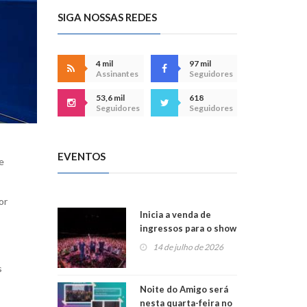
SIGA NOSSAS REDES
4 mil
97 mil
Assinantes
Seguidores
53,6 mil
618
Seguidores
Seguidores
EVENTOS
e
or
Inicia a venda de
ingressos para o show
do Jota Quest nos 45
14 de julho de 2026
anos da Sicredi Ouro
s
Branco RS/MG
Noite do Amigo será
nesta quarta-feira no