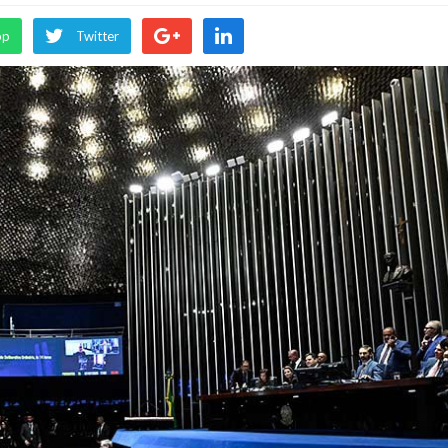
pp
Twitter