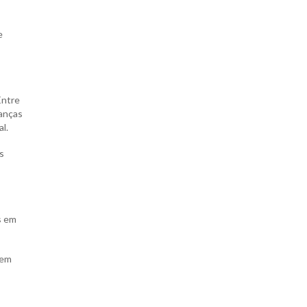
e
Entre
ianças
l.
s
os em
sem