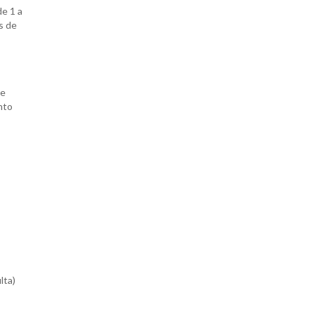
e 1 a
s de
de
nto
lta)