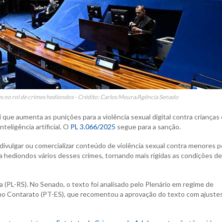
 no rol de crimes hediondos - Crédito: Carlos Moura/Agência Senado
 que aumenta as punições para a violência sexual digital contra crianças 
teligência artificial. O
PL 3.066/2025
segue para a sanção.
ivulgar ou comercializar conteúdo de violência sexual contra menores p
na hediondos vários desses crimes, tornando mais rígidas as condições de
 (PL-RS). No Senado, o texto foi analisado pelo Plenário em regime de
ano Contarato (PT-ES), que recomentou a aprovação do texto com ajuste