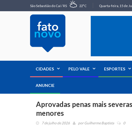
São Sebastião do Caí / RS
22°C
Quarta-feira, 15 de Ju
CIDADES
PELO VALE
ESPORTES
ANUNCIE
Aprovadas penas mais severas 
menores
7 de julho de 2026
por
Guilherme Baptista
0