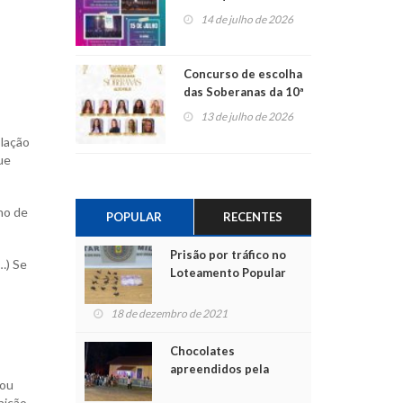
Centro de Cultura de
14 de julho de 2026
São Sebastião do Caí
Concurso de escolha
das Soberanas da 10ª
Alto Fest terá nove
13 de julho de 2026
candidatas
slação
ue
ho de
POPULAR
RECENTES
Prisão por tráfico no
…) Se
Loteamento Popular
18 de dezembro de 2021
Chocolates
apreendidos pela
 ou
Polícia são entregues
nição