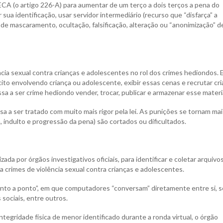
ECA (o artigo 226-A) para aumentar de um terço a dois terços a pena do
 sua identificação, usar servidor intermediário (recurso que “disfarça” a
 de mascaramento, ocultação, falsificação, alteração ou “anonimização” d
ência sexual contra crianças e adolescentes no rol dos crimes hediondos. 
ito envolvendo criança ou adolescente, exibir essas cenas e recrutar cr
a ser crime hediondo vender, trocar, publicar e armazenar esse materia
 a ser tratado com muito mais rigor pela lei. As punições se tornam mai
 indulto e progressão da pena) são cortados ou dificultados.
izada por órgãos investigativos oficiais, para identificar e coletar arquiv
a crimes de violência sexual contra crianças e adolescentes.
nto a ponto”, em que computadores “conversam” diretamente entre si, 
 sociais, entre outros.
integridade física de menor identificado durante a ronda virtual, o órgão