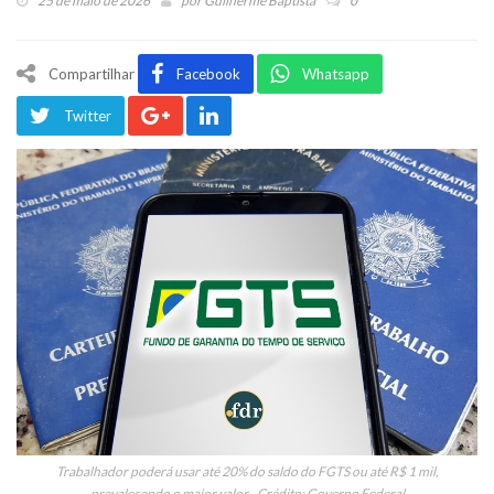
25 de maio de 2026
por
Guilherme Baptista
0
Compartilhar
Facebook
Whatsapp
Twitter
Trabalhador poderá usar até 20% do saldo do FGTS ou até R$ 1 mil,
prevalecendo o maior valor - Crédito: Governo Federal