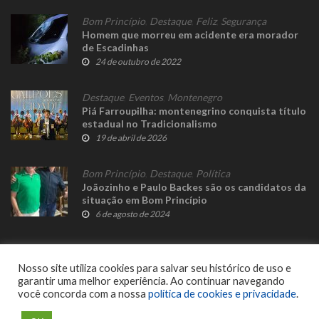
Bom Princípio
,
Destaque
,
Feliz
,
Segurança
Homem que morreu em acidente era morador
de Escadinhas
24 de outubro de 2022
Destaque
,
Eventos
,
Montenegro
Piá Farroupilha: montenegrino conquista título
estadual no Tradicionalismo
19 de abril de 2026
Bom Princípio
,
Destaque
,
Política
Joãozinho e Paulo Backes são os candidatos da
situação em Bom Princípio
6 de agosto de 2024
Nosso site utiliza cookies para salvar seu histórico de uso e
garantir uma melhor experiência. Ao continuar navegando
você concorda com a nossa
política de cookies e privacidade
.
© 2023 Fato Novo - Todos os direitos reservados. Desenvolvido por
Delalibera
.