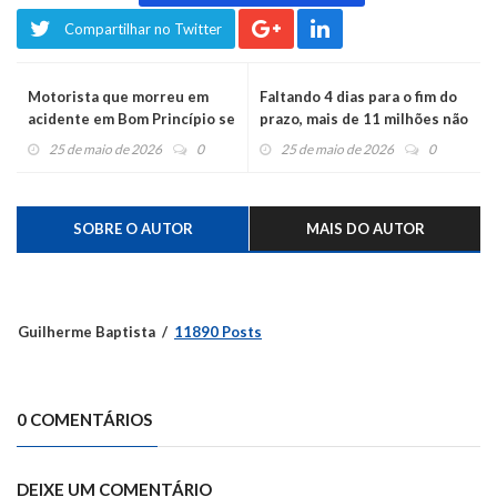
Compartilhar no Twitter
Motorista que morreu em
Faltando 4 dias para o fim do
acidente em Bom Princípio se
prazo, mais de 11 milhões não
dirigia a velório de parente
enviaram a declaração do
25 de maio de 2026
0
25 de maio de 2026
0
Imposto de Renda
SOBRE O AUTOR
MAIS DO AUTOR
Guilherme Baptista
11890 Posts
0 COMENTÁRIOS
DEIXE UM COMENTÁRIO