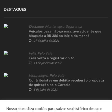
DESTAQUES
Destaque
,
Montenegro
,
Segurança
Veículos pegam fogo em grave acidente que
bloqueia a BR 386 no início da manhã
27 de julho de 2021
Feliz
,
Pelo Vale
Feliz volta a registrar óbito
11 de janeiro de 2022
Montenegro
,
Pelo Vale
Contribuintes em débito receberão proposta
de quitação pelo Correio
5 de julho de 2021
Nosso site utiliza cookies para salvar seu histórico de uso e