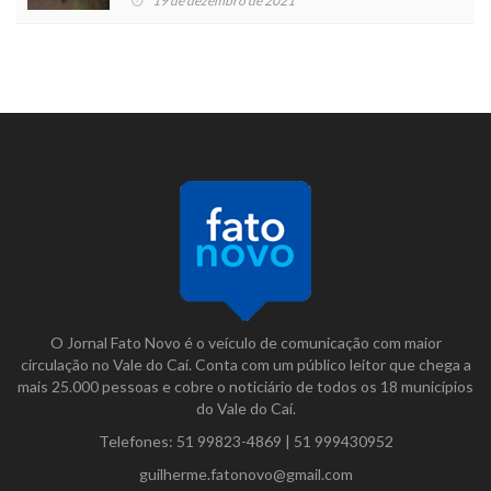
19 de dezembro de 2021
O Jornal Fato Novo é o veículo de comunicação com maior
circulação no Vale do Caí. Conta com um público leitor que chega a
mais 25.000 pessoas e cobre o noticiário de todos os 18 municípios
do Vale do Caí.
Telefones:
51 99823-4869
|
51 999430952
guilherme.fatonovo@gmail.com