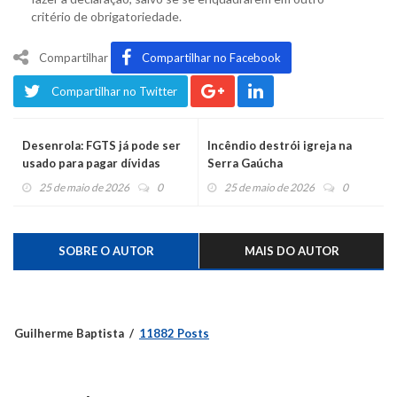
critério de obrigatoriedade.
Compartilhar
Compartilhar no Facebook
Compartilhar no Twitter
Desenrola: FGTS já pode ser
Incêndio destrói igreja na
usado para pagar dívidas
Serra Gaúcha
25 de maio de 2026
0
25 de maio de 2026
0
SOBRE O AUTOR
MAIS DO AUTOR
Guilherme Baptista
11882 Posts