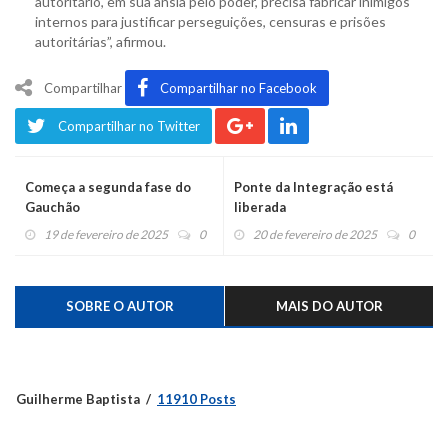
autoritário, em sua ânsia pelo poder, precisa fabricar inimigos
internos para justificar perseguições, censuras e prisões
autoritárias”, afirmou.
Compartilhar
Compartilhar no Facebook
Compartilhar no Twitter
Começa a segunda fase do
Ponte da Integração está
Gauchão
liberada
19 de fevereiro de 2025
0
20 de fevereiro de 2025
0
SOBRE O AUTOR
MAIS DO AUTOR
Guilherme Baptista
11910 Posts