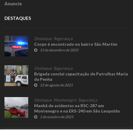
Anuncie
DESTAQUES
Destaque
,
Segurança
Corpo é encontrado no bairro São Martim
15 de dezembro de 2025
Destaque
,
Segurança
Brigada conclui capacitação de Patrulhas Maria
da Penha
12 de agosto de 2021
Destaque
,
Montenegro
,
Segurança
Manhã de acidentes na RSC-287 em
Montenegro e na ERS-240 em São Leopoldo
1 de outubro de 2025