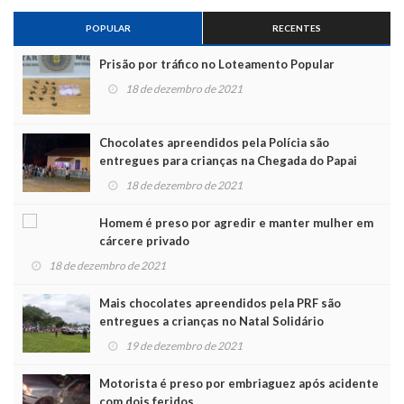
POPULAR
RECENTES
Prisão por tráfico no Loteamento Popular
18 de dezembro de 2021
Chocolates apreendidos pela Polícia são
entregues para crianças na Chegada do Papai
Noel
18 de dezembro de 2021
Homem é preso por agredir e manter mulher em
cárcere privado
18 de dezembro de 2021
Mais chocolates apreendidos pela PRF são
entregues a crianças no Natal Solidário
19 de dezembro de 2021
Motorista é preso por embriaguez após acidente
com dois feridos