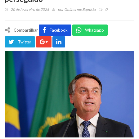
20 de fevereiro de 2025
por
Guilherme Baptista
0
Compartilhar
Facebook
Whatsapp
Twitter