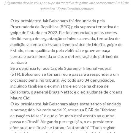
julgamento de oito réus por suposta tentativa de golpe vai ocorrer entre 2 e 12 de
setembro - Foto: Carolina Antunes
O ex-presidente Jair Bolsonaro foi denunciado pela
Procuradoria da República (PRG) pela suposta tentativa de
golpe de Estado em 2022. Ele foi denunciado pelos crimes
de: liderança de organização criminosa armada, tentativa de
abolição violenta do Estado Democrático de Direito, golpe de
Estado, dano qualificado pela violência e grave ameaça
contra o patrimônio da união, e deterioração de patrimônio
tombado
Se a denúncia for aceita pelo Supremo Tribunal Federal
(STF), Bolsonaro se tornará réu e passará a responder a um
processo penal no tribunal. Ao todo são 34 denunciados,
incluindo também o ex-ministro e ex-vice na chapa de
Bolsonaro, o general Braga Netto; e o ex-ajudante de ordens
Mauro Cid.
O ex-presidente Jair Bolsonaro alega estar sendo silenciado
e perseguido. Na rede social X, acusou a PGR de “fabricar
acusações falsas” e que o “mundo está atento ao que se
passa no Brasil”. Alegando perseguição, o ex-presidente
afirmou que o Brasil se tornou “autoritário”. “Todo regime