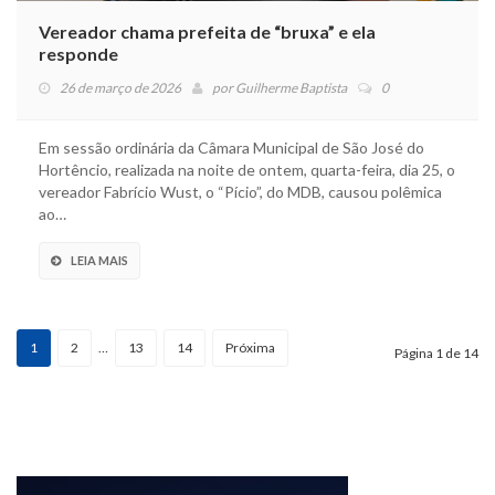
Vereador chama prefeita de “bruxa” e ela
responde
26 de março de 2026
por
Guilherme Baptista
0
Em sessão ordinária da Câmara Municipal de São José do
Hortêncio, realizada na noite de ontem, quarta-feira, dia 25, o
vereador Fabrício Wust, o “Pício”, do MDB, causou polêmica
ao…
LEIA MAIS
1
2
…
13
14
Próxima
Página 1 de 14