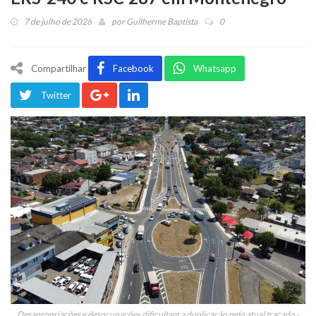
7 de julho de 2026
por
Guilherme Baptista
0
Compartilhar
Facebook
Whatsapp
Twitter
Desapropriações e desocupações dificultam a duplicação pelo atual traçado -