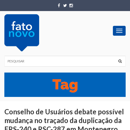
Toggl
navig
Conselho de Usuários debate possível
mudança no traçado da duplicação da
ERS-240 e RSC-287 em Montenegro