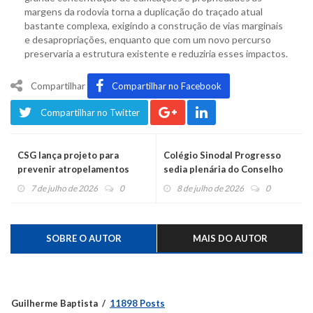
margens da rodovia torna a duplicação do traçado atual
bastante complexa, exigindo a construção de vias marginais
e desapropriações, enquanto que com um novo percurso
preservaria a estrutura existente e reduziria esses impactos.
Compartilhar
Compartilhar no Facebook
Compartilhar no Twitter
CSG lança projeto para
Colégio Sinodal Progresso
prevenir atropelamentos
sedia plenária do Conselho
durante o inverno nas
Estadual de Educação
7 de julho de 2026
0
8 de julho de 2026
0
rodovias do Vale do Caí e
Serra Gaúcha
SOBRE O AUTOR
MAIS DO AUTOR
Guilherme Baptista
11898 Posts