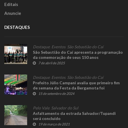
Editais
Anuncie
DESTAQUES
Destaque
,
Eventos
,
São Sebastião do Caí
São Sebastião do Caí apresenta a programação
da comemoração de seus 150 anos
7 de abril de 2025
Destaque
,
Eventos
,
São Sebastião do Caí
Prefeito Júlio Campani avalia que primeiro fim
de semana da Festa da Bergamota foi
excelente
15 de setembro de 2024
Pelo Vale
,
Salvador do Sul
Asfaltamento da estrada Salvador/Tupandi
será concluído
19 de março de 2021