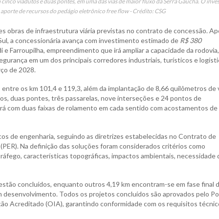
cinco viadutos e duas pontes, em uma das vias de maior fluxo da Serra Gaúcha. O inve
aporte de recursos do pedágio eletrônico free flow - Crédito: CSG
es obras de infraestrutura viária previstas no contrato de concessão. Ap
 Sul, a concessionária avança com investimento estimado de
R$ 380
i e Farroupilha, empreendimento que irá ampliar a capacidade da rodovia,
egurança em um dos principais corredores industriais, turísticos e logíst
rço de 2028.
 entre os km 101,4 e 119,3, além da implantação de 8,66 quilômetros de 
tos, duas pontes, três passarelas, nove interseções e 24 pontos de
rá com duas faixas de rolamento em cada sentido com acostamentos de 
icos de engenharia, seguindo as diretrizes estabelecidas no Contrato de
PER). Na definição das soluções foram considerados critérios como
 tráfego, características topográficas, impactos ambientais, necessidade 
estão concluídos, enquanto outros 4,19 km encontram-se em fase final 
m desenvolvimento. Todos os projetos concluídos são aprovados pelo P
ão Acreditado (OIA), garantindo conformidade com os requisitos técnic