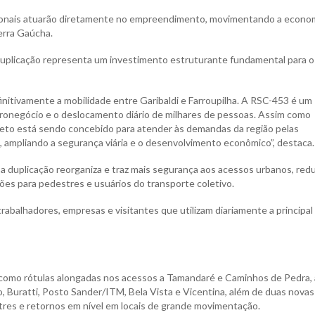
ionais atuarão diretamente no empreendimento, movimentando a econo
erra Gaúcha.
 duplicação representa um investimento estruturante fundamental para o
initivamente a mobilidade entre Garibaldi e Farroupilha. A RSC-453 é um
 agronegócio e o deslocamento diário de milhares de pessoas. Assim como
ojeto está sendo concebido para atender às demandas da região pelas
 ampliando a segurança viária e o desenvolvimento econômico”, destaca.
 duplicação reorganiza e traz mais segurança aos acessos urbanos, red
ções para pedestres e usuários do transporte coletivo.
abalhadores, empresas e visitantes que utilizam diariamente a principal
como rótulas alongadas nos acessos a Tamandaré e Caminhos de Pedra, 
, Buratti, Posto Sander/ITM, Bela Vista e Vicentina, além de duas novas
tres e retornos em nível em locais de grande movimentação.