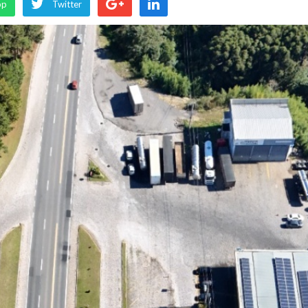
pp
Twitter