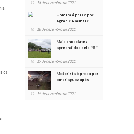
para crianças na
18 de dezembro de 2021
Chegada do Papai Noel
mia
Homem é preso por
agredir e manter
mulher em cárcere
18 de dezembro de 2021
privado
Mais chocolates
apreendidos pela PRF
são entregues a
crianças no Natal
19 de dezembro de 2021
Solidário
uz os
Motorista é preso por
embriaguez após
acidente com dois
feridos
19 de dezembro de 2021
a