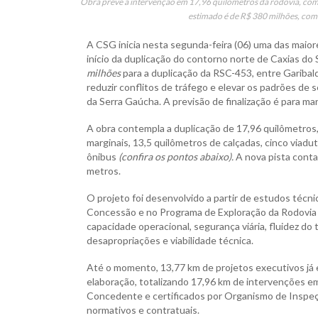
Obra prevê a intervenção em 17,96 quilômetros da rodovia, com 
estimado é de R$ 380 milhões, com 
A CSG inicia nesta segunda-feira (06) uma das maior
início da duplicação do contorno norte de Caxias do
milhões
para a duplicação da RSC-453, entre Garibald
reduzir conflitos de tráfego e elevar os padrões de s
da Serra Gaúcha. A previsão de finalização é para ma
A obra contempla a duplicação de 17,96 quilômetros,
marginais, 13,5 quilômetros de calçadas, cinco viadu
ônibus
(confira os pontos abaixo).
A nova pista conta
metros.
O projeto foi desenvolvido a partir de estudos técn
Concessão e no Programa de Exploração da Rodovia (
capacidade operacional, segurança viária, fluidez do
desapropriações e viabilidade técnica.
Até o momento, 13,77 km de projetos executivos já 
elaboração, totalizando 17,96 km de intervenções e
Concedente e certificados por Organismo de Inspeç
normativos e contratuais.