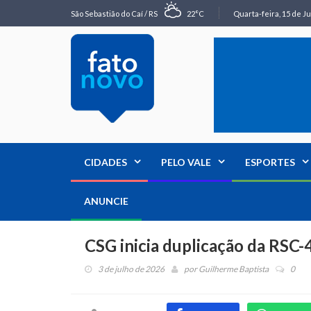
São Sebastião do Caí / RS
22°C
Quarta-feira, 15 de Ju
CIDADES
PELO VALE
ESPORTES
ANUNCIE
CSG inicia duplicação da RSC-
3 de julho de 2026
por
Guilherme Baptista
0