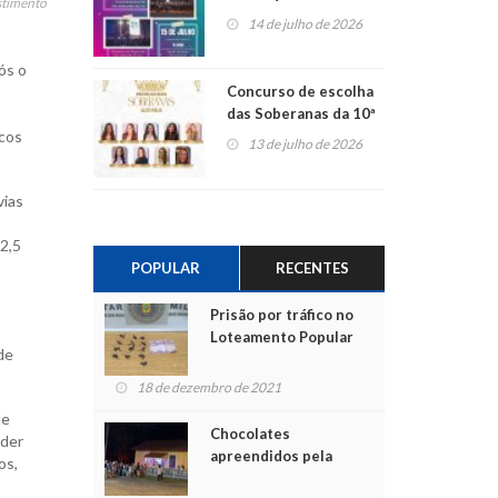
stimento
Centro de Cultura de
14 de julho de 2026
São Sebastião do Caí
ós o
Concurso de escolha
das Soberanas da 10ª
icos
Alto Fest terá nove
13 de julho de 2026
candidatas
vias
2,5
POPULAR
RECENTES
Prisão por tráfico no
Loteamento Popular
de
18 de dezembro de 2021
de
Chocolates
oder
apreendidos pela
os,
Polícia são entregues