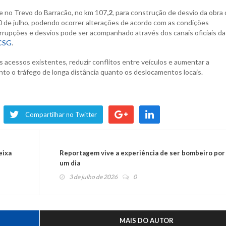
ce no Trevo do Barracão, no km 107
,2
, para construção de desvio da obra
0 de julho, podendo ocorrer alterações de acordo com as condições
rrupções e desvios pode ser acompanhado através dos canais oficiais da
CSG
.
s acessos existentes, reduzir conflitos entre veículos e aumentar a
to o tráfego de longa distância quanto os deslocamentos locais.
Compartilhar no Twitter
eixa
Reportagem vive a experiência de ser bombeiro por
um dia
3 de julho de 2026
0
MAIS DO AUTOR