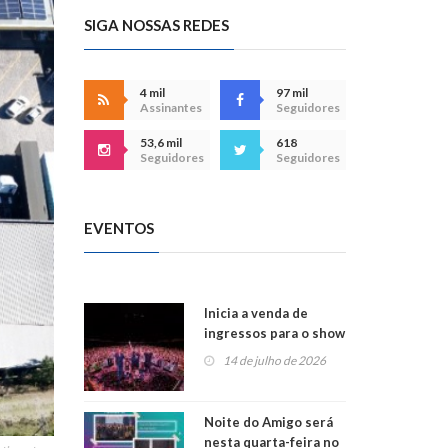
SIGA NOSSAS REDES
4 mil
97 mil
Assinantes
Seguidores
53,6 mil
618
Seguidores
Seguidores
EVENTOS
Inicia a venda de
ingressos para o show
do Jota Quest nos 45
14 de julho de 2026
anos da Sicredi Ouro
Branco RS/MG
Noite do Amigo será
nesta quarta-feira no