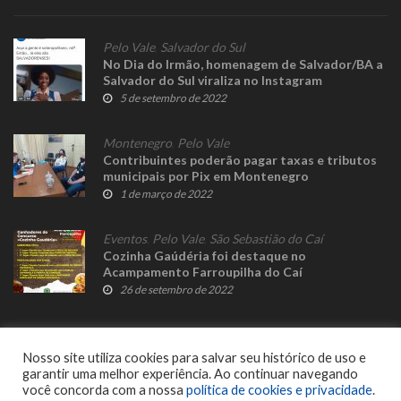
Pelo Vale
,
Salvador do Sul
No Dia do Irmão, homenagem de Salvador/BA a
Salvador do Sul viraliza no Instagram
5 de setembro de 2022
Montenegro
,
Pelo Vale
Contribuintes poderão pagar taxas e tributos
municipais por Pix em Montenegro
1 de março de 2022
Eventos
,
Pelo Vale
,
São Sebastião do Caí
Cozinha Gaúdéria foi destaque no
Acampamento Farroupilha do Caí
26 de setembro de 2022
Nosso site utiliza cookies para salvar seu histórico de uso e
garantir uma melhor experiência. Ao continuar navegando
você concorda com a nossa
política de cookies e privacidade
.