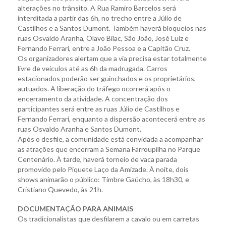
alterações no trânsito. A Rua Ramiro Barcelos será
interditada a partir das 6h, no trecho entre a Júlio de
Castilhos e a Santos Dumont. Também haverá bloqueios nas
ruas Osvaldo Aranha, Olavo Bilac, São João, José Luiz e
Fernando Ferrari, entre a João Pessoa e a Capitão Cruz.
Os organizadores alertam que a via precisa estar totalmente
livre de veículos até as 6h da madrugada. Carros
estacionados poderão ser guinchados e os proprietários,
autuados. A liberação do tráfego ocorrerá após o
encerramento da atividade. A concentração dos
participantes será entre as ruas Júlio de Castilhos e
Fernando Ferrari, enquanto a dispersão acontecerá entre as
ruas Osvaldo Aranha e Santos Dumont.
Após o desfile, a comunidade está convidada a acompanhar
as atrações que encerram a Semana Farroupilha no Parque
Centenário. À tarde, haverá torneio de vaca parada
promovido pelo Piquete Laço da Amizade. À noite, dois
shows animarão o público: Timbre Gaúcho, às 18h30, e
Cristiano Quevedo, às 21h.
DOCUMENTAÇÃO PARA ANIMAIS
Os tradicionalistas que desfilarem a cavalo ou em carretas