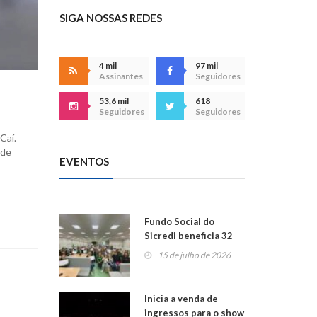
SIGA NOSSAS REDES
4 mil
97 mil
Assinantes
Seguidores
53,6 mil
618
Seguidores
Seguidores
Caí.
 de
EVENTOS
Fundo Social do
Sicredi beneficia 32
projetos em
15 de julho de 2026
Montenegro
Inicia a venda de
ingressos para o show