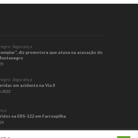
negro
,
Segurança
xemplar”, diz promotora que atuou na acusação do
 Montenegro
25
negro
,
Segurança
ridas em acidente na Via II
e 2022
nça
ridos na ERS-122 em Farroupilha
026