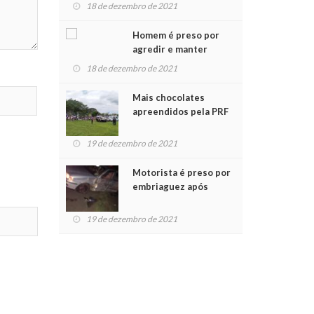
para crianças na
18 de dezembro de 2021
Chegada do Papai Noel
Homem é preso por
agredir e manter
mulher em cárcere
18 de dezembro de 2021
privado
Mais chocolates
apreendidos pela PRF
são entregues a
crianças no Natal
19 de dezembro de 2021
Solidário
Motorista é preso por
embriaguez após
acidente com dois
feridos
19 de dezembro de 2021