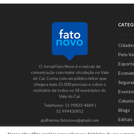
CATEG
Cidade
Pelo Va
Esport
O Jornal Fato Novo é o veículo de
comunicação com maior circulação no Vale
Econom
do Caí. Conta com um público leitor que
Segura
chega a mais 25.000 pessoas e cobre o
noticiário de todos os 18 municípios do
Evento
Vale do Caí.
Colunis
Telefones:
51 99823-4869
|
Blogs
51 999430952
Editais
guilherme.fatonovo@gmail.com
Anunci