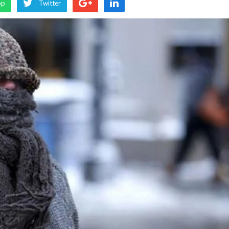
pp
Twitter