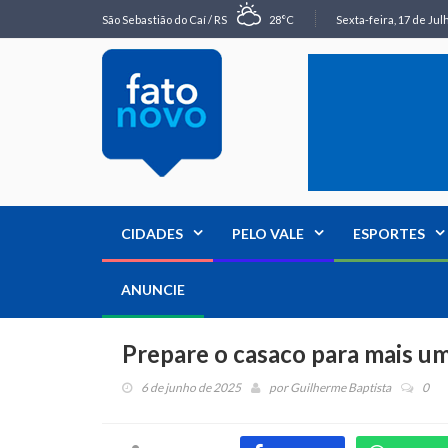
São Sebastião do Caí / RS
28°C
Sexta-feira, 17 de Jul
CIDADES
PELO VALE
ESPORTES
ANUNCIE
Prepare o casaco para mais um
6 de junho de 2025
por
Guilherme Baptista
0