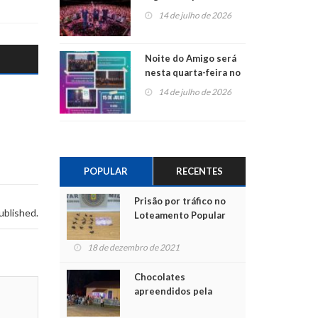
do Jota Quest nos 45
14 de julho de 2026
anos da Sicredi Ouro
Branco RS/MG
Noite do Amigo será
nesta quarta-feira no
Centro de Cultura de
14 de julho de 2026
São Sebastião do Caí
POPULAR
RECENTES
Prisão por tráfico no
ublished.
Loteamento Popular
18 de dezembro de 2021
Chocolates
apreendidos pela
Polícia são entregues