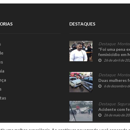
ORIAS
DESTAQUES
s
Destaque
,
Monte
“Foi uma pena e
le
feminicídio em
26 de abril de 20
es
ia
Destaque
,
Monte
nça
Duas mulheres fe
6 de dezembro d
s
tas
Destaque
,
Segura
Acidente com fe
26 de maio de 2
e