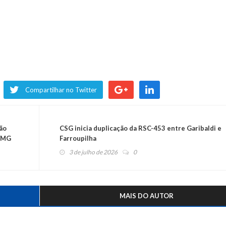
Compartilhar no Twitter
ão
CSG inicia duplicação da RSC-453 entre Garibaldi e
S/MG
Farroupilha
3 de julho de 2026
0
MAIS DO AUTOR