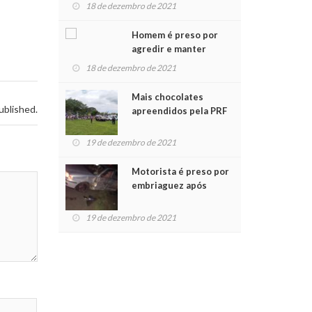
para crianças na
18 de dezembro de 2021
Chegada do Papai Noel
Homem é preso por
agredir e manter
mulher em cárcere
18 de dezembro de 2021
privado
Mais chocolates
ublished.
apreendidos pela PRF
são entregues a
crianças no Natal
19 de dezembro de 2021
Solidário
Motorista é preso por
embriaguez após
acidente com dois
feridos
19 de dezembro de 2021