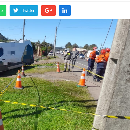
pp
Twitter