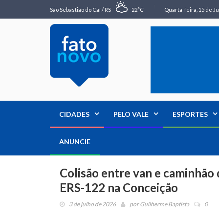
São Sebastião do Caí / RS
22°C
Quarta-feira, 15 de Ju
CIDADES
PELO VALE
ESPORTES
ANUNCIE
Colisão entre van e caminhão 
ERS-122 na Conceição
3 de julho de 2026
por
Guilherme Baptista
0