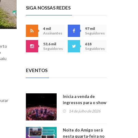
SIGA NOSSAS REDES
4 mil
97 mil
Assinantes
Seguidores
53,6 mil
618
erto
Seguidores
Seguidores
o
saiu
EVENTOS
Inicia a venda de
purar
ingressos para o show
do Jota Quest nos 45
14 de julho de 2026
anos da Sicredi Ouro
Branco RS/MG
Noite do Amigo será
nesta quarta-feira no