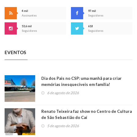
4 mil
97 mil
Assinantes
Seguidores
53,6 mil
618
Seguidores
Seguidores
EVENTOS
Dia dos Pais no CSP: uma manhã para criar
memórias inesquecíveis em família!
6 de agosto de 2026
Renato Teixeira faz show no Centro de Cultura
de São Sebastião do Caí
5 de agosto de 2026