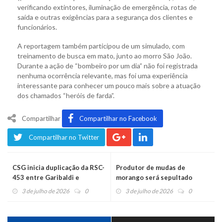
verificando extintores, iluminação de emergência, rotas de
saída e outras exigências para a segurança dos clientes e
funcionários.
A reportagem também participou de um simulado, com
treinamento de busca em mato, junto ao morro São João.
Durante a ação de “bombeiro por um dia” não foi registrada
nenhuma ocorrência relevante, mas foi uma experiência
interessante para conhecer um pouco mais sobre a atuação
dos chamados “heróis de farda”.
Compartilhar
Compartilhar no Facebook
Compartilhar no Twitter
CSG inicia duplicação da RSC-
Produtor de mudas de
453 entre Garibaldi e
morango será sepultado
Farroupilha
neste sábado
3 de julho de 2026
0
3 de julho de 2026
0