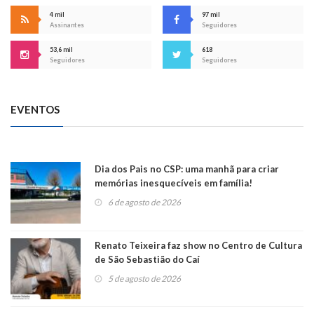
4 mil
97 mil
Assinantes
Seguidores
53,6 mil
618
Seguidores
Seguidores
EVENTOS
Dia dos Pais no CSP: uma manhã para criar
memórias inesquecíveis em família!
6 de agosto de 2026
Renato Teixeira faz show no Centro de Cultura
de São Sebastião do Caí
5 de agosto de 2026