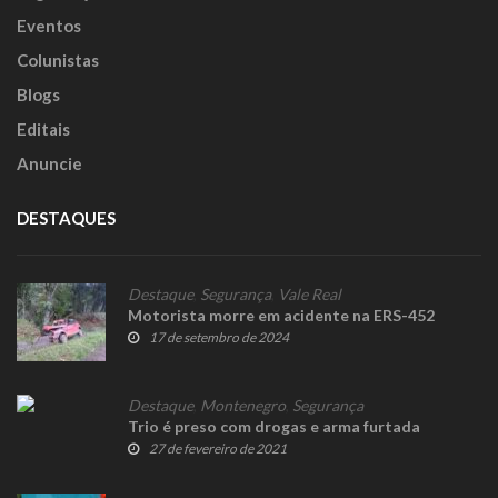
Eventos
Colunistas
Blogs
Editais
Anuncie
DESTAQUES
Destaque
,
Segurança
,
Vale Real
Motorista morre em acidente na ERS-452
17 de setembro de 2024
Destaque
,
Montenegro
,
Segurança
Trio é preso com drogas e arma furtada
27 de fevereiro de 2021