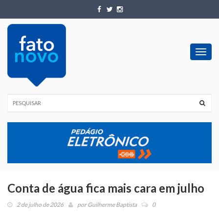
Toggl
navig
Conta de água fica mais cara em julho
2 de julho de 2026
por
Guilherme Baptista
0