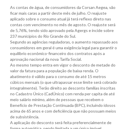
As contas de água, de consumidores da Corsan Aegea, vão
ficar mais caras a partir deste mês de julho. O reajuste
aplicado sobre o consumo atual já terá reflexo direto nas
contas com vencimento no mês de agosto. O reajuste será
de 5,76%, tendo sido aprovado pela Agergs e incide sobre
237 municípios do Rio Grande do Sul.
Segundo as agências reguladoras, o aumento repassado aos
consumidores em geral é uma exigência legal para garantir o
equilíbrio econômico-financeiro dos contratos após a
aprovação nacional da nova Tarifa Social.
Ao mesmo tempo entra em vigor o desconto de metade do
valor da fatura para a população de baixa renda. O
abatimento é válido para o consumo de até 15 metros
cúbicos mensais (o que ultrapassar esse limite será cobrado
integralmente). Terão direito ao desconto famílias inscritas
no Cadastro Único (CadÚnico) com renda per capita de até
meio salário mínimo, além de pessoas que recebem o
Benefício de Prestação Continuada (BPC), incluindo idosos
acima de 65 anos e com deficiência que não possuam meios
de subsistência.
A aplicação do desconto será feita preferencialmente de
forma automática, sendo limitada a um único imóvel