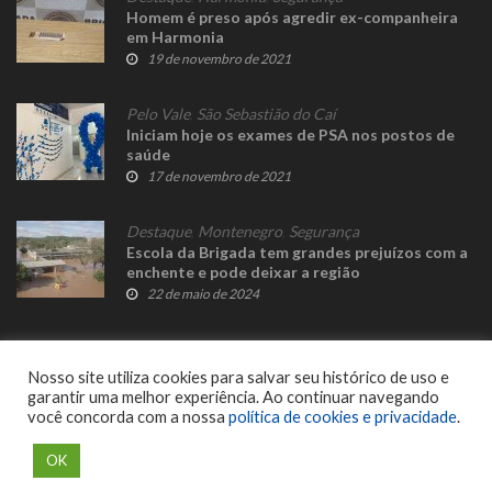
Homem é preso após agredir ex-companheira
em Harmonia
19 de novembro de 2021
Pelo Vale
,
São Sebastião do Caí
Iniciam hoje os exames de PSA nos postos de
saúde
17 de novembro de 2021
Destaque
,
Montenegro
,
Segurança
Escola da Brigada tem grandes prejuízos com a
enchente e pode deixar a região
22 de maio de 2024
Nosso site utiliza cookies para salvar seu histórico de uso e
garantir uma melhor experiência. Ao continuar navegando
você concorda com a nossa
política de cookies e privacidade
.
© 2023 Fato Novo - Todos os direitos reservados. Desenvolvido por
Delalibera
.
OK