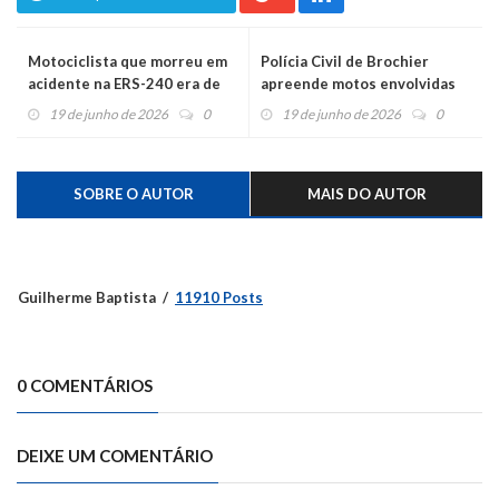
Motociclista que morreu em
Polícia Civil de Brochier
acidente na ERS-240 era de
apreende motos envolvidas
Montenegro
em racha
19 de junho de 2026
0
19 de junho de 2026
0
SOBRE O AUTOR
MAIS DO AUTOR
Guilherme Baptista
11910 Posts
0 COMENTÁRIOS
DEIXE UM COMENTÁRIO