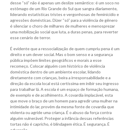
desse “só” não é apenas um deslize semântico: é um soco no
estômago de um Rio Grande do Sul que sangra diariamente,
liderando estatísticas tristes e vergonhosas de feminicídio e
agressões domésticas. Dizer “só” para a violência de gênero
é silenciar o choro de milhares de mulheres e menosprezar
uma mobilização social que luta, a duras penas, para reverter
esse cenário de terror.
É evidente que a ressocialização de quem cumpriu pena é um
direito e um dever social. Mas o bom senso e a segurança
pública impõem limites geográficos e morais a esse
recomeço. Colocar alguém com histórico de violência
doméstica dentro de um ambiente escolar, lidando
diretamente com crianças, beira a irresponsabilidade e a
direção da escola local está certíssima em inibir seu ingresso
para trabalhar lá. A escola é um espaço de formação humana,
de exemplo e de acolhimento. A covardia implacável, esta
que move o braço de um homem para agredir uma mulher na
intimidade do lar, provém da mesma fonte de covardia que
violenta ou agride uma criança. É o abuso da força contra
alguém vulnerável. Proteger a infância dessas referências
tortas não é capricho, é blindagem ética. É segurança. É
educação.