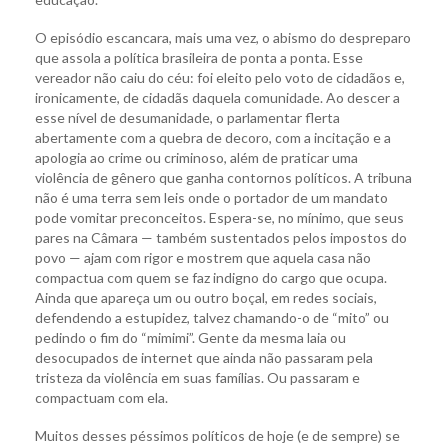
O episódio escancara, mais uma vez, o abismo do despreparo
que assola a política brasileira de ponta a ponta. Esse
vereador não caiu do céu: foi eleito pelo voto de cidadãos e,
ironicamente, de cidadãs daquela comunidade. Ao descer a
esse nível de desumanidade, o parlamentar flerta
abertamente com a quebra de decoro, com a incitação e a
apologia ao crime ou criminoso, além de praticar uma
violência de gênero que ganha contornos políticos. A tribuna
não é uma terra sem leis onde o portador de um mandato
pode vomitar preconceitos. Espera-se, no mínimo, que seus
pares na Câmara — também sustentados pelos impostos do
povo — ajam com rigor e mostrem que aquela casa não
compactua com quem se faz indigno do cargo que ocupa.
Ainda que apareça um ou outro boçal, em redes sociais,
defendendo a estupidez, talvez chamando-o de “mito” ou
pedindo o fim do “mimimi”. Gente da mesma laia ou
desocupados de internet que ainda não passaram pela
tristeza da violência em suas famílias. Ou passaram e
compactuam com ela.
Muitos desses péssimos políticos de hoje (e de sempre) se