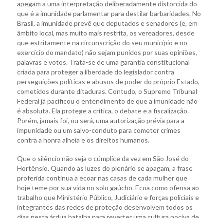
apegam a uma interpretação deliberadamente distorcida do
que é a imunidade parlamentar para destilar barbaridades. No
Brasil, a imunidade prevê que deputados e senadores (e, em
âmbito local, mas muito mais restrita, os vereadores, desde
que estritamente na circunscrição do seu município e no
exercício do mandato) não sejam punidos por suas opiniões,
palavras e votos. Trata-se de uma garantia constitucional
criada para proteger a liberdade do legislador contra
perseguições políticas e abusos de poder do próprio Estado,
cometidos durante ditaduras. Contudo, o Supremo Tribunal
Federal já pacificou o entendimento de que a imunidade não
é absoluta. Ela protege a crítica, o debate e a fiscalização.
Porém, jamais foi, ou será, uma autorização prévia para a
impunidade ou um salvo-conduto para cometer crimes
contra a honra alheia e os direitos humanos.
Que o silêncio não seja o cúmplice da vez em São José do
Hortênsio. Quando as luzes do plenário se apagam, a frase
proferida continua a ecoar nas casas de cada mulher que
hoje teme por sua vida no solo gaúcho. Ecoa como ofensa ao
trabalho que Ministério Público, Judiciário e forças policiais e
integrantes das redes de proteção desenvolvem todos os
dias nesta árdua batalha para reverter uma cultura nociva de