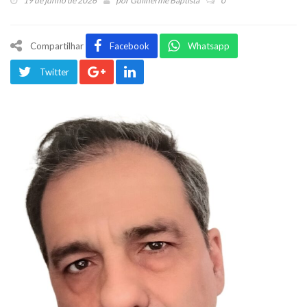
19 de junho de 2026
por
Guilherme Baptista
0
Compartilhar
Facebook
Whatsapp
Twitter