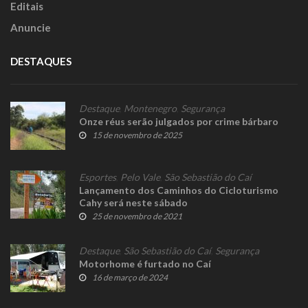
Editais
Anuncie
DESTAQUES
Destaque
,
Montenegro
,
Segurança
Onze réus serão julgados por crime bárbaro
15 de novembro de 2025
Esportes
,
Pelo Vale
,
São Sebastião do Caí
Lançamento dos Caminhos do Cicloturismo
Cahy será neste sábado
25 de novembro de 2021
Destaque
,
São Sebastião do Caí
,
Segurança
Motorhome é furtado no Caí
16 de março de 2024