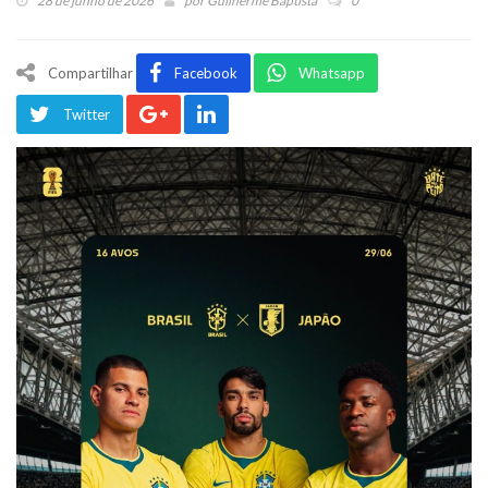
28 de junho de 2026
por
Guilherme Baptista
0
Compartilhar
Facebook
Whatsapp
Twitter