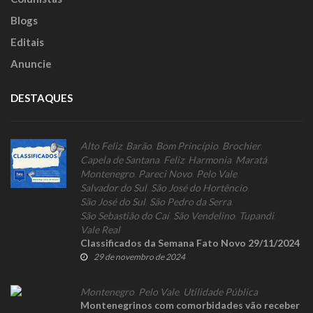
Blogs
Editais
Anuncie
DESTAQUES
Alto Feliz
,
Barão
,
Bom Princípio
,
Brochier
,
Capela de Santana
,
Feliz
,
Harmonia
,
Maratá
,
Montenegro
,
Pareci Novo
,
Pelo Vale
,
Salvador do Sul
,
São José do Hortêncio
,
São José do Sul
,
São Pedro da Serra
,
São Sebastião do Caí
,
São Vendelino
,
Tupandi
,
Vale Real
Classificados da Semana Fato Novo 29/11/2024
29 de novembro de 2024
Montenegro
,
Pelo Vale
,
Utilidade Pública
Montenegrinos com comorbidades vão receber