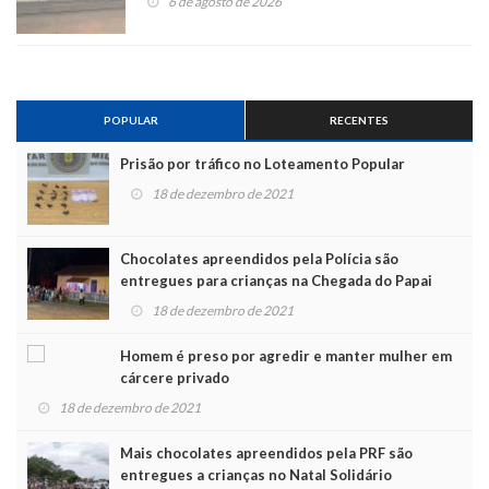
6 de agosto de 2026
POPULAR
RECENTES
Prisão por tráfico no Loteamento Popular
18 de dezembro de 2021
Chocolates apreendidos pela Polícia são
entregues para crianças na Chegada do Papai
Noel
18 de dezembro de 2021
Homem é preso por agredir e manter mulher em
cárcere privado
18 de dezembro de 2021
Mais chocolates apreendidos pela PRF são
entregues a crianças no Natal Solidário