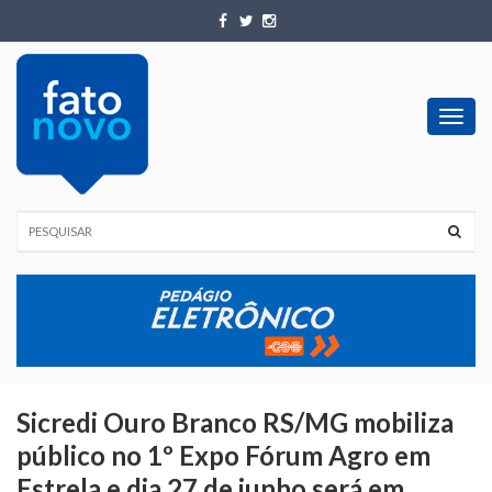
Toggl
navig
Sicredi Ouro Branco RS/MG mobiliza
público no 1º Expo Fórum Agro em
Estrela e dia 27 de junho será em