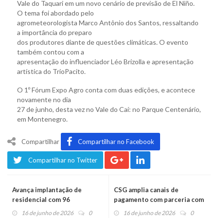
Vale do Taquari em um novo cenário de previsão de El Niño.
O tema foi abordado pelo
agrometeorologista Marco Antônio dos Santos, ressaltando
a importância do preparo
dos produtores diante de questões climáticas. O evento
também contou com a
apresentação do influenciador Léo Brizolla e apresentação
artística do TrioPacito.
O 1º Fórum Expo Agro conta com duas edições, e acontece
novamente no dia
27 de junho, desta vez no Vale do Caí: no Parque Centenário,
em Montenegro.
Compartilhar
Compartilhar no Facebook
Compartilhar no Twitter
Avança implantação de
CSG amplia canais de
residencial com 96
pagamento com parceria com
apartamentos para atingidos
o portal Pedágio Eletrônico
16 de junho de 2026
0
16 de junho de 2026
0