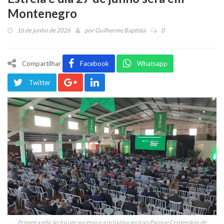
Montenegro
16 de junho de 2026
por
Guilherme Baptista
0
Compartilhar
Facebook
Whatsapp
Twitter
Primeira edição foi um sucesso e a próxima será no Parque Centenário de