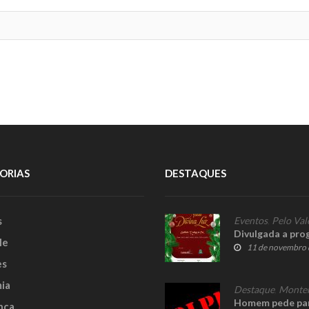
ORIAS
DESTAQUES
s
Eventos
,
Pelo Val
Divulgada a pro
le
11 de novembro 
es
ia
Destaque
,
Monte
Homem pede para
nça