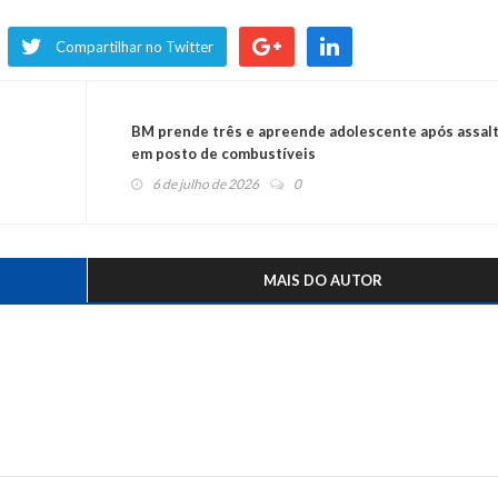
Compartilhar no Twitter
BM prende três e apreende adolescente após assal
em posto de combustíveis
6 de julho de 2026
0
MAIS DO AUTOR