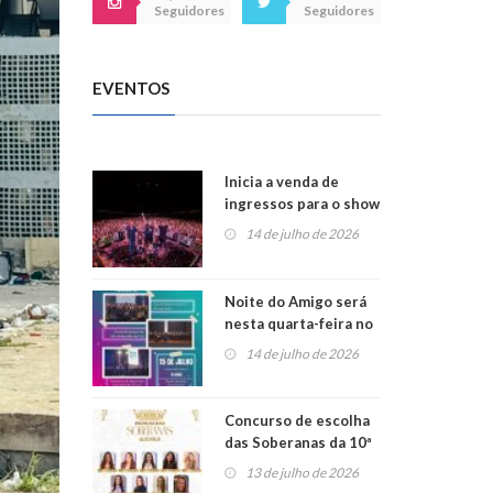
Seguidores
Seguidores
EVENTOS
Inicia a venda de
ingressos para o show
do Jota Quest nos 45
14 de julho de 2026
anos da Sicredi Ouro
Branco RS/MG
Noite do Amigo será
nesta quarta-feira no
Centro de Cultura de
14 de julho de 2026
São Sebastião do Caí
Concurso de escolha
das Soberanas da 10ª
Alto Fest terá nove
13 de julho de 2026
candidatas