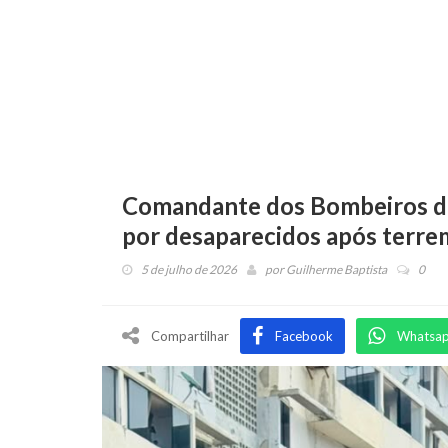
Comandante dos Bombeiros de 
por desaparecidos após terr
5 de julho de 2026
por
Guilherme Baptista
0
Compartilhar
Facebook
Whatsa