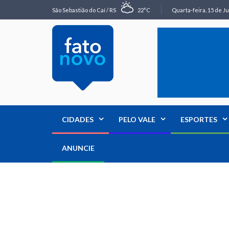
São Sebastião do Caí / RS
22°C
Quarta-feira, 15 de Ju
CIDADES
PELO VALE
ESPORTES
ANUNCIE