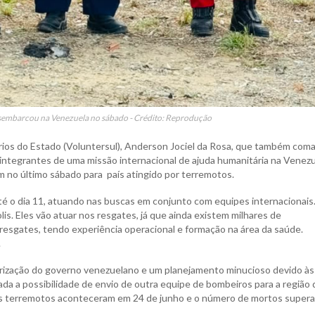
sembarcou na Venezuela no sábado - Crédito: Reprodução
ios do Estado (Voluntersul), Anderson Jociel da Rosa, que também com
 integrantes de uma missão internacional de ajuda humanitária na Venezu
 no último sábado para país atingido por terremotos.
é o dia 11, atuando nas buscas em conjunto com equipes internacionais
s. Eles vão atuar nos resgates, já que ainda existem milhares de
esgates, tendo experiência operacional e formação na área da saúde.
.
rização do governo venezuelano e um planejamento minucioso devido às
liada a possibilidade de envio de outra equipe de bombeiros para a região 
Os terremotos aconteceram em 24 de junho e o número de mortos supera