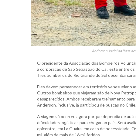
Anderson Jociel da Rosa de
O presidente da Associação dos Bombeiros Voluntár
a corporação de São Sebastião do Caí, está entre os
Três bombeiros do Rio Grande do Sul desembarcaram
Eles devem permanecer em território venezuelano at
Outros bombeiros que viajaram são de Nova Petrópoli
desaparecidos. Ambos receberam treinamento para r
Anderson, inclusive, já participou de buscas no Chile
A viagem só ocorreu agora porque dependia de auto
dificuldades logísticas para chegar ao país. Será ava
epicentro, em La Guaira, em caso de necessidade. 
mil, além de mais de 16 mil feridos.