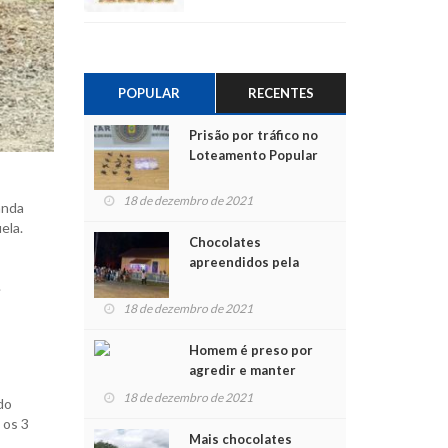
POPULAR
RECENTES
Prisão por tráfico no
Loteamento Popular
18 de dezembro de 2021
anda
ela.
Chocolates
apreendidos pela
Polícia são entregues
.
para crianças na
18 de dezembro de 2021
Chegada do Papai Noel
Homem é preso por
agredir e manter
mulher em cárcere
18 de dezembro de 2021
do
privado
 os 3
Mais chocolates