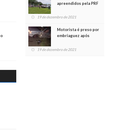
apreendidos pela PRF
são entregues a
crianças no Natal
19 de dezembro de 2021
Solidário
Motorista é preso por
to
embriaguez após
acidente com dois
feridos
19 de dezembro de 2021