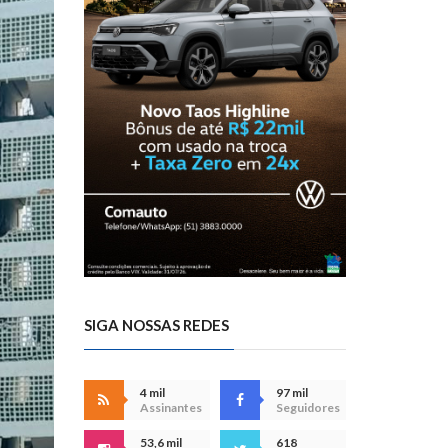
SIGA NOSSAS REDES
4 mil
97 mil
Assinantes
Seguidores
53,6 mil
618