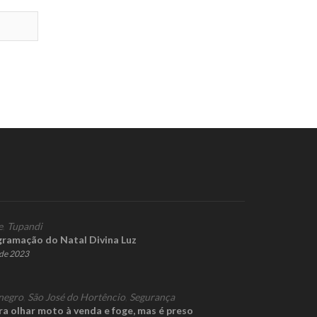
e
,
Tupandi
gramação do Natal Divina Luz
de 2023
negro
,
São José do Hortêncio
,
Segurança
 olhar moto à venda e foge, mas é preso