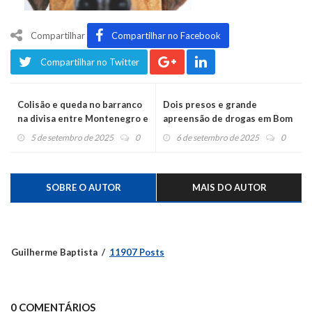
Compartilhar
Compartilhar no Facebook
Compartilhar no Twitter
Colisão e queda no barranco
Dois presos e grande
na divisa entre Montenegro e
apreensão de drogas em Bom
Pareci Novo
Princípio
5 de setembro de 2025
0
6 de setembro de 2025
0
SOBRE O AUTOR
MAIS DO AUTOR
Guilherme Baptista
11907 Posts
0 COMENTÁRIOS