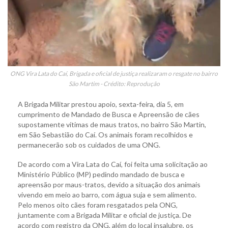
ONG Vira Lata do Caí, Brigada e oficial de justiça realizaram o resgate no bairro
São Martim - Crédito: Reprodução
A Brigada Militar prestou apoio, sexta-feira, dia 5, em
cumprimento de Mandado de Busca e Apreensão de cães
supostamente vítimas de maus tratos, no bairro São Martin,
em São Sebastião do Caí. Os animais foram recolhidos e
permanecerão sob os cuidados de uma ONG.
De acordo com a Vira Lata do Caí, foi feita uma solicitação ao
Ministério Público (MP) pedindo mandado de busca e
apreensão por maus-tratos, devido a situação dos animais
vivendo em meio ao barro, com água suja e sem alimento.
Pelo menos oito cães foram resgatados pela ONG,
juntamente com a Brigada Militar e oficial de justiça. De
acordo com registro da ONG, além do local insalubre, os