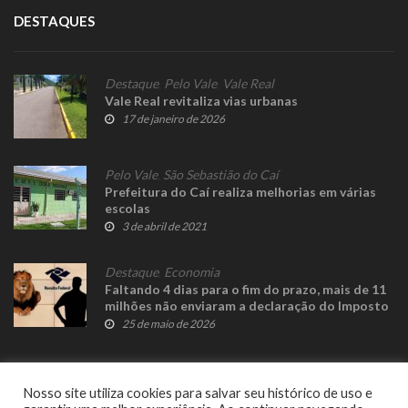
DESTAQUES
Destaque
,
Pelo Vale
,
Vale Real
Vale Real revitaliza vias urbanas
17 de janeiro de 2026
Pelo Vale
,
São Sebastião do Caí
Prefeitura do Caí realiza melhorias em várias
escolas
3 de abril de 2021
Destaque
,
Economia
Faltando 4 dias para o fim do prazo, mais de 11
milhões não enviaram a declaração do Imposto
de Renda
25 de maio de 2026
Nosso site utiliza cookies para salvar seu histórico de uso e