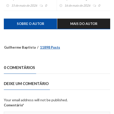
abandonou filho em ônibus é
15 de maio de 2026
0
16 de maio de 2026
0
condenado a 32 anos de
prisão
SOBRE O AUTOR
MAIS DO AUTOR
Guilherme Baptista
11898 Posts
0 COMENTÁRIOS
DEIXE UM COMENTÁRIO
Your email address will not be published.
Comentário*