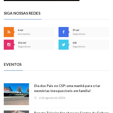
SIGA NOSSAS REDES
4 mil
97 mil
Assinantes
Seguidores
53,6 mil
618
Seguidores
Seguidores
EVENTOS
Dia dos Pais no CSP: uma manhã para criar
memórias inesquecíveis em família!
6 de agosto de 2026