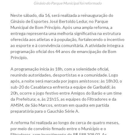
Ginásio do Parque Municipal foi reformado
Neste sábado, dia 16, será realizada a reinauguração do
Ginásio de Esportes José Bertoldo Ledur, no Parque
Municipal de Bom Princípio. Após uma ampla reforma, a
entrega representa uma melhoria significativa na estrutura
oferecida aos atletas e à população, fortalecendo o incentivo
ao esporte e à convivência comunitária. A atividade integra a
programação oficial dos 44 anos de emancipação de Bom
Princípio.
A programação inicia às 18h, com a solenidade oficial,
reunindo autoridades, desportistas e a comunidade. Logo
após, a noite será marcada por jogos amistosos: às 18h30, o
sub-20 do Casablanca enfrenta a equipe de Garibaldi; às
20h, ocorre o jogo festivo entre Amigos do Barão e um time
da Prefeitura; e, às 21h15, as equipes do Filtradores e da
AMSM, de São Marcos, entram em quadra em partida
preparatória para o Gauchão Série A.
A reforma foi realizada ao longo de cerca de quatro meses,
por meio de convênio firmado entre o Município e o
Filtradores, com investimento de R$ 588.309,03. As