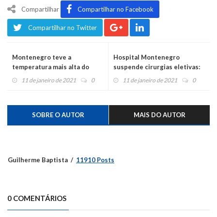
Compartilhar
Compartilhar no Facebook
Compartilhar no Twitter
Montenegro teve a
Hospital Montenegro
temperatura mais alta do
suspende cirurgias eletivas:
Estado hoje: 41,8 graus
“gravidade nunca vista”
11 de janeiro de 2021
0
11 de janeiro de 2021
0
SOBRE O AUTOR
MAIS DO AUTOR
Guilherme Baptista
11910 Posts
0 COMENTÁRIOS