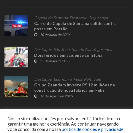
Capela de Santana
,
Destaque
,
Segurança
Carro de Capela de Santana colide contra
poste em Portão
10 de julho de 2026
Destaque
,
São Sebastião do Caí
,
Segurança
Dois feridos em acidente com fuga
23 de maio de 2022
Destaque
,
Economia
,
Feliz
,
Pelo Vale
Grupo Zaandam investe R$ 12 milhões na
construção de nova fábrica em Feliz
16 de agosto de 2023
Nosso site utiliza cookies para salvar seu histórico de uso e
garantir uma melhor experiência. Ao continuar navegando
você concorda com a nossa
política de cookies e privacidade
.