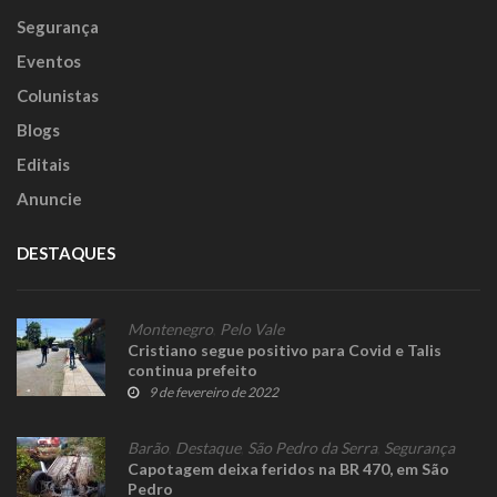
Segurança
Eventos
Colunistas
Blogs
Editais
Anuncie
DESTAQUES
Montenegro
,
Pelo Vale
Cristiano segue positivo para Covid e Talis
continua prefeito
9 de fevereiro de 2022
Barão
,
Destaque
,
São Pedro da Serra
,
Segurança
Capotagem deixa feridos na BR 470, em São
Pedro