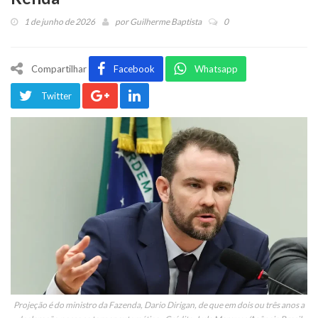
1 de junho de 2026
por
Guilherme Baptista
0
Compartilhar
Facebook
Whatsapp
Twitter
Projeção é do ministro da Fazenda, Dario Dirigan, de que em dois ou três anos a