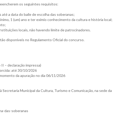
reencherem os seguintes requisitos:
 até a data do baile de escolha das soberanas;
ínimo, 1 (um) ano e ter exímio conhecimento da cultura e história local;
nto;
nstituições locais, não havendo limite de patrocinadores.
tão disponíveis no Regulamento Oficial do concurso.
II – declaração impressa)
torcida: até 30/10/2026
 momento da apuração no dia 06/11/2026
à Secretaria Municipal da Cultura, Turismo e Comunicação, na sede da
olha-das-soberanas