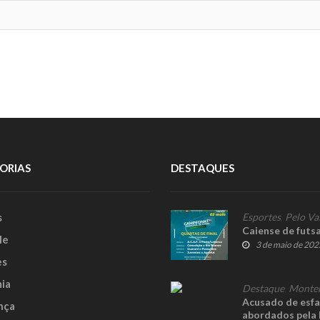
ORIAS
DESTAQUES
s
Esportes
,
Pelo Va
Caiense de futsa
le
3 de maio de 202
es
ia
Destaque
,
Monte
Acusado de esfa
nça
abordados pela 