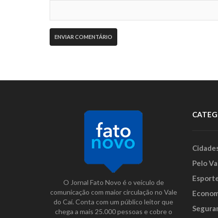
CATEG
Cidade
Pelo Va
Esport
O Jornal Fato Novo é o veículo de
comunicação com maior circulação no Vale
Econom
do Caí. Conta com um público leitor que
Segura
chega a mais 25.000 pessoas e cobre o