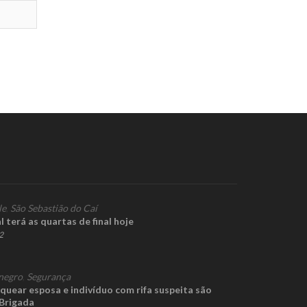
le
,
São Sebastião do Caí
l terá as quartas de final hoje
2
negro
,
Segurança
quear esposa e indivíduo com rifa suspeita são
Brigada