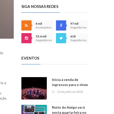
SIGA NOSSAS REDES
4 mil
97 mil
Assinantes
Seguidores
53,6 mil
618
Seguidores
Seguidores
 do
EVENTOS
Inicia a venda de
io e
ingressos para o show
do Jota Quest nos 45
14 de julho de 2026
o
anos da Sicredi Ouro
ação,
Branco RS/MG
Noite do Amigo será
nesta quarta-feira no