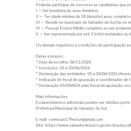
Poderão participar do concurso as candidatas que p
I — Ser brasileira do sexo feminino;
II — Ter idade mínima de 18 (dezoito) anos completos
III — Residir no município de Salvador do Sul há, no m
IV — Possuir Ensino Médio completo ou em andame
V — Ser representada por até 3 (três) entidades ou i
Os demais requisitos e condições de participação es
Datas e prazos:
* Data da escolha: 06/11/2026
* Inscrições: 01 a 30/06/2026
* Declaração das entidades: 01 a 30/06/2026 (Anexo 
* Indicação de fiscal de apuração e coordenador de 
* Declaração ASSINADA pelo fiscal de apuração: no
Mais informações
Esclarecimentos adicionais podem ser obtidos junto 
Prefeitura Municipal de Salvador do Sul.
E-mail: comissao17festur@gmail.com
Site: https://www.salvadordosul.rs.gov.br/site/esc