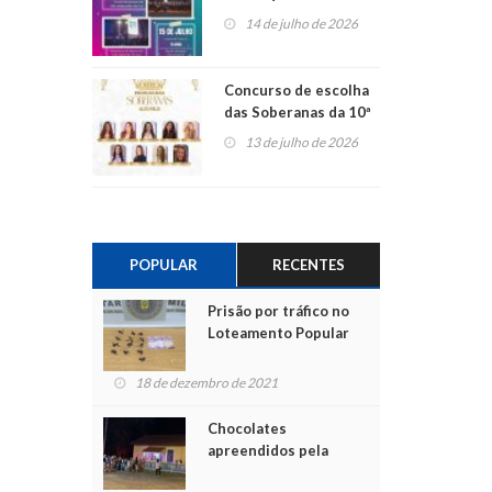
Centro de Cultura de
14 de julho de 2026
São Sebastião do Caí
Concurso de escolha
das Soberanas da 10ª
Alto Fest terá nove
13 de julho de 2026
candidatas
POPULAR
RECENTES
Prisão por tráfico no
Loteamento Popular
18 de dezembro de 2021
Chocolates
apreendidos pela
Polícia são entregues