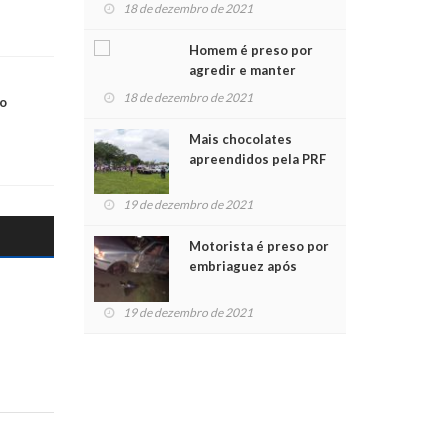
para crianças na
18 de dezembro de 2021
Chegada do Papai Noel
Homem é preso por
agredir e manter
mulher em cárcere
18 de dezembro de 2021
ão
privado
Mais chocolates
apreendidos pela PRF
são entregues a
crianças no Natal
19 de dezembro de 2021
Solidário
Motorista é preso por
embriaguez após
acidente com dois
feridos
19 de dezembro de 2021