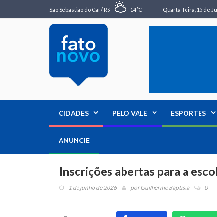
São Sebastião do Caí / RS
14°C
Quarta-feira, 15 de Ju
CIDADES
PELO VALE
ESPORTES
ANUNCIE
Inscrições abertas para a esco
1 de junho de 2026
por
Guilherme Baptista
0