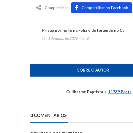
Compartilhar
Compartilhar no Facebook
Prisão por furto na Feliz e de foragido no Caí
1 de junho de 2026
0
SOBRE O AUTOR
Guilherme Baptista
11739 Posts
0 COMENTÁRIOS