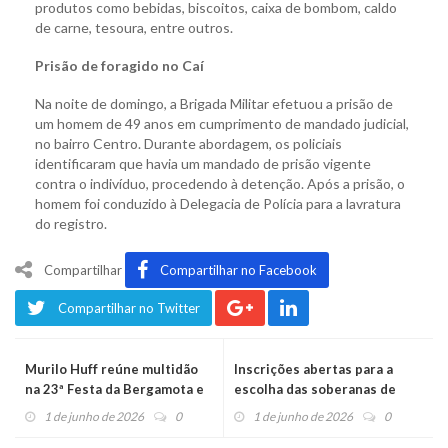
produtos como bebidas, biscoitos, caixa de bombom, caldo
de carne, tesoura, entre outros.
Prisão de foragido no Caí
Na noite de domingo, a Brigada Militar efetuou a prisão de
um homem de 49 anos em cumprimento de mandado judicial,
no bairro Centro. Durante abordagem, os policiais
identificaram que havia um mandado de prisão vigente
contra o indivíduo, procedendo à detenção. Após a prisão, o
homem foi conduzido à Delegacia de Polícia para a lavratura
do registro.
Compartilhar
Compartilhar no Facebook
Compartilhar no Twitter
Murilo Huff reúne multidão
Inscrições abertas para a
na 23ª Festa da Bergamota e
escolha das soberanas de
das Flores
Salvador do Sul
1 de junho de 2026
0
1 de junho de 2026
0