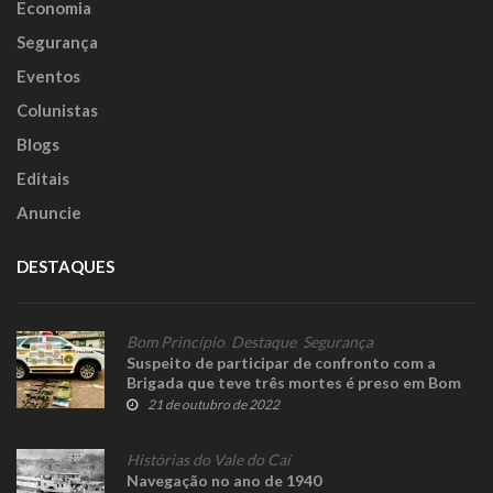
Economia
Segurança
Eventos
Colunistas
Blogs
Editais
Anuncie
DESTAQUES
Bom Princípio
,
Destaque
,
Segurança
Suspeito de participar de confronto com a
Brigada que teve três mortes é preso em Bom
Princípio
21 de outubro de 2022
Histórias do Vale do Caí
Navegação no ano de 1940