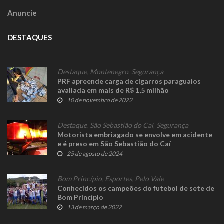
Anuncie
DESTAQUES
Destaque
,
Montenegro
,
Segurança
PRF apreende carga de cigarros paraguaios
avaliada em mais de R$ 1,5 milhão
10 de novembro de 2022
Destaque
,
São Sebastião do Caí
,
Segurança
Motorista embriagado se envolve em acidente
e é preso em São Sebastião do Caí
25 de agosto de 2024
Bom Princípio
,
Esportes
,
Pelo Vale
Conhecidos os campeões do futebol de sete de
Bom Princípio
13 de março de 2022