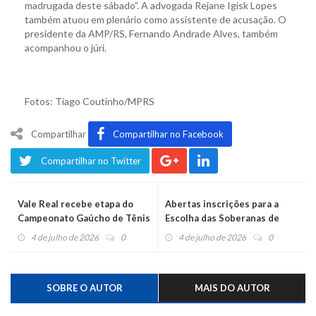
madrugada deste sábado”. A advogada Rejane Igisk Lopes
também atuou em plenário como assistente de acusação. O
presidente da AMP/RS, Fernando Andrade Alves, também
acompanhou o júri.
Fotos: Tiago Coutinho/MPRS
Compartilhar
Compartilhar no Facebook
Compartilhar no Twitter
Vale Real recebe etapa do
Abertas inscrições para a
Campeonato Gaúcho de Tênis
Escolha das Soberanas de
de Mesa neste fim de semana
Harmonia
4 de julho de 2026
0
4 de julho de 2026
0
SOBRE O AUTOR
MAIS DO AUTOR