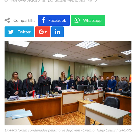
4 de julho de 2026
por
Guilherme Baptista
0
Compartilhar
Facebook
Whatsapp
Twitter
Ex-PMs foram condenados pela morte de jovem - Crédito: Tiago Coutinho/MPRS