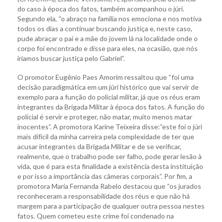
do caso à época dos fatos, também acompanhou o júri.
Segundo ela, “o abraço na família nos emociona e nos motiva
todos os dias a continuar buscando justiça e, neste caso,
pude abraçar o pai e a mãe do jovem lá na localidade onde o
corpo foi encontrado e disse para eles, na ocasião, que nós
iríamos buscar justiça pelo Gabriel”.
O promotor Eugênio Paes Amorim ressaltou que “foi uma
decisão paradigmática em um júri histórico que vai servir de
exemplo para a função do policial militar, já que os réus eram
integrantes da Brigada Militar à época dos fatos. A função do
policial é servir e proteger, não matar, muito menos matar
inocentes”. A promotora Karine Teixeira disse:”este foi o júri
mais difícil da minha carreira pela complexidade de ter que
acusar integrantes da Brigada Militar e de se verificar,
realmente, que o trabalho pode ser falho, pode gerar lesão à
vida, que é para esta finalidade a existência desta instituição
e por isso a importância das câmeras corporais”. Por fim, a
promotora Maria Fernanda Rabelo destacou que “os jurados
reconheceram a responsabilidade dos réus e que não há
margem para a participação de qualquer outra pessoa nestes
fatos. Quem cometeu este crime foi condenado na