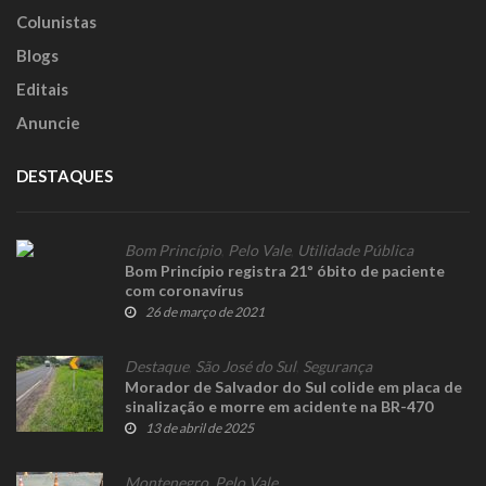
Colunistas
Blogs
Editais
Anuncie
DESTAQUES
Bom Princípio
,
Pelo Vale
,
Utilidade Pública
Bom Princípio registra 21º óbito de paciente
com coronavírus
26 de março de 2021
Destaque
,
São José do Sul
,
Segurança
Morador de Salvador do Sul colide em placa de
sinalização e morre em acidente na BR-470
13 de abril de 2025
Montenegro
,
Pelo Vale