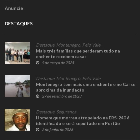
Anuncie
DESTAQUES
Destaque
,
Montenegro
,
Pelo Vale
Mais três famílias que perderam tudo na
enchente recebem casas
9 de março de 2025
Destaque
,
Montenegro
,
Pelo Vale
Montenegro tem mais uma enchente e no Caí se
aproxima da inundação
27 de setembro de 2023
Destaque
,
Segurança
Homem que morreu atropelado na ERS-240 é
identificado e será sepultado em Portão
2 de junho de 2026