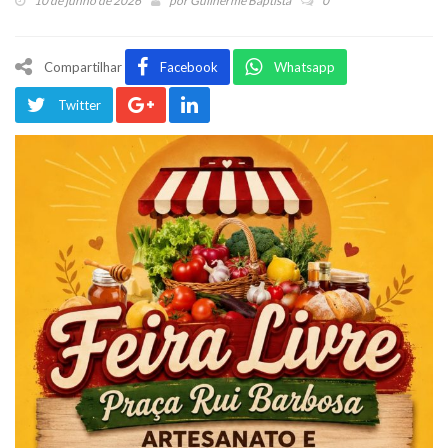
10 de junho de 2026
por
Guilherme Baptista
0
Compartilhar
Facebook
Whatsapp
Twitter