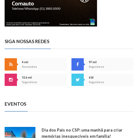
SIGA NOSSAS REDES
4 mil
97 mil
Assinantes
Seguidores
53,6 mil
618
Seguidores
Seguidores
EVENTOS
Dia dos Pais no CSP: uma manhã para criar
memórias inesquecíveis em família!