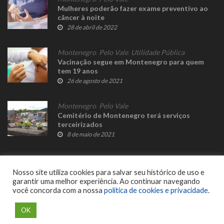
Mulheres poderão fazer exame preventivo ao
câncer à noite
28 de abril de 2022
Montenegro
,
Pelo Vale
,
Utilidade Pública
Vacinação segue em Montenegro para quem
tem 19 anos
26 de agosto de 2021
Montenegro
,
Pelo Vale
Cemitério de Montenegro terá serviços
terceirizados
8 de maio de 2021
Nosso site utiliza cookies para salvar seu histórico de uso e
garantir uma melhor experiência. Ao continuar navegando
você concorda com a nossa
política de cookies e privacidade
.
© 2023 Fato Novo - Todos os direitos reservados. Desenvolvido por
Delalibera
.
OK