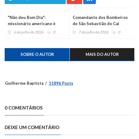
"Não deu Bom Dia":
Comandante dos Bombeiros
missionário americano é
de São Sebastião do Caí
preso por espancar o filho de
relata cenário de destruição
6 de julho de 2026
0
7 de julho de 2026
0
3 anos em Viamão
em missão de resgate na
Venezuela
SOBRE O AUTOR
MAIS DO AUTOR
Guilherme Baptista
11896 Posts
0 COMENTÁRIOS
DEIXE UM COMENTÁRIO