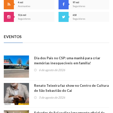
4 mil
97 mil
Assinantes
Seguidores
53,6 mil
618
Seguidores
Seguidores
EVENTOS
Dia dos Pais no CSP: uma manhã para criar
memórias inesquecíveis em família!
6 de agosto de 2026
Renato Teixeira faz show no Centro de Cultura
de São Sebastião do Caí
5 de agosto de 2026
Salvador do Sul realiza lançamento oficial da