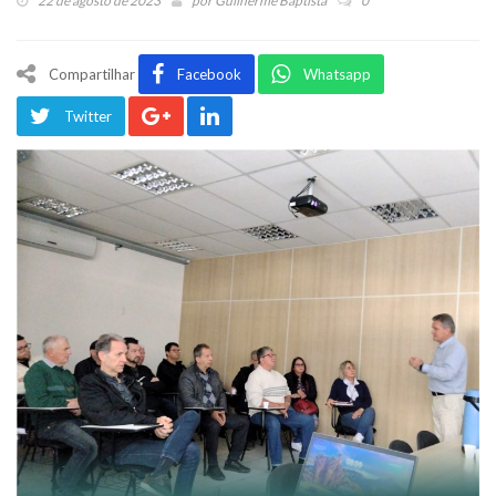
22 de agosto de 2023
por
Guilherme Baptista
0
Compartilhar
Facebook
Whatsapp
Twitter