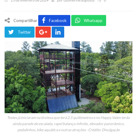
15 de fevereiro de 2024
por
Guilherme Baptista
0
Compartilhar
Facebook
Whatsapp
Twitter
Testes já iniciaram na tirolesa que terá 2,5 quilômetros e no Happy Valen terão
ainda parede de escalada, rapel balanço infinito, elevador panorâmico,
pedalinhos, bike aquática e outras atrações - Crédito: Divulgação