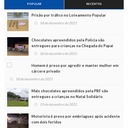
POPULAR
RECENTES
Prisão por tráfico no Loteamento Popular
18 de dezembro de 2021
Chocolates apreendidos pela Polícia são
entregues para crianças na Chegada do Papai
Noel
18 de dezembro de 2021
Homem é preso por agredir e manter mulher em
cárcere privado
18 de dezembro de 2021
Mais chocolates apreendidos pela PRF são
entregues a crianças no Natal Solidário
19 de dezembro de 2021
Motorista é preso por embriaguez após acidente
com dois feridos