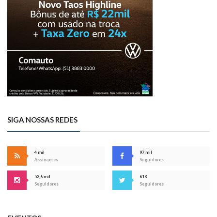
SIGA NOSSAS REDES
4 mil
97 mil
Assinantes
Seguidores
53,6 mil
618
Seguidores
Seguidores