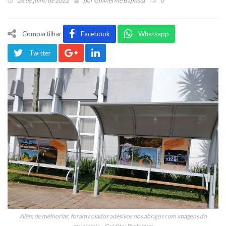
26 de julho de 2022
por
Guilherme Baptista
0
Compartilhar
Facebook
Whatsapp
Twitter
Além de melhorias, foram colados adesivos nos abrigos com imagens do