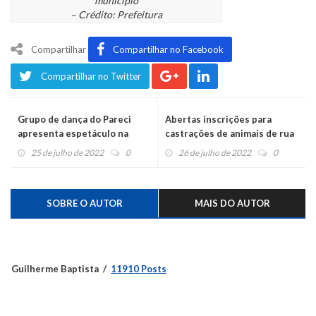
município
– Crédito: Prefeitura
Compartilhar
Compartilhar no Facebook
Compartilhar no Twitter
Grupo de dança do Pareci
Abertas inscrições para
apresenta espetáculo na
castrações de animais de rua
Disney
25 de julho de 2022
0
26 de julho de 2022
0
SOBRE O AUTOR
MAIS DO AUTOR
Guilherme Baptista
11910 Posts