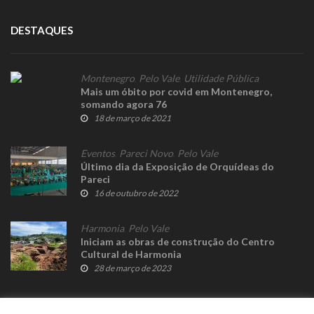
DESTAQUES
Montenegro
,
Pelo Vale
,
Utilidade Pública
Mais um óbito por covid em Montenegro,
somando agora 76
18 de março de 2021
Eventos
,
Pareci Novo
,
Pelo Vale
Último dia da Exposição de Orquídeas do
Pareci
16 de outubro de 2022
Harmonia
,
Pelo Vale
Iniciam as obras de construção do Centro
Cultural de Harmonia
28 de março de 2023