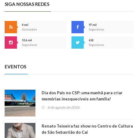
SIGA NOSSAS REDES
4 mil
97 mil
Assinantes
Seguidores
53,6 mil
618
Seguidores
Seguidores
EVENTOS
Dia dos Pais no CSP: uma manhã para criar
memórias inesquecíveis em família!
6 de agosto de 2026
Renato Teixeira faz show no Centro de Cultura
de São Sebastião do Caí