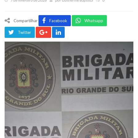
7 de fevereiro de 2026
por
Guilherme Baptista
0
Compartilhar
Facebook
Whatsapp
Twitter