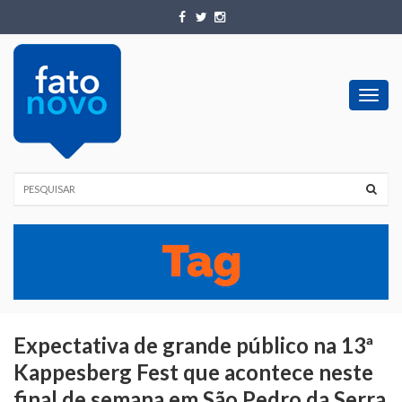
Toggl
navig
Expectativa de grande público na 13ª
Kappesberg Fest que acontece neste
final de semana em São Pedro da Serra