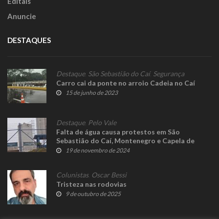
Editais
Anuncie
DESTAQUES
Destaque
,
São Sebastião do Caí
,
Segurança
Carro cai da ponte no arroio Cadeia no Caí
15 de junho de 2023
Destaque
,
Pelo Vale
Falta de água causa protestos em São
Sebastião do Caí, Montenegro e Capela de
Santana
19 de novembro de 2024
Colunistas
,
Oscar Bessi
Tristeza nas rodovias
9 de outubro de 2025