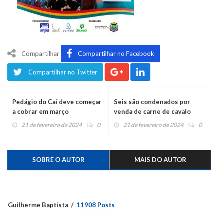
Compartilhar
Compartilhar no Facebook
Compartilhar no Twitter
Pedágio do Caí deve começar
Seis são condenados por
a cobrar em março
venda de carne de cavalo
21 de fevereiro de 2024
0
21 de fevereiro de 2024
0
SOBRE O AUTOR
MAIS DO AUTOR
Guilherme Baptista
11908 Posts