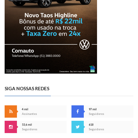
SIGA NOSSAS REDES
4 mil
97 mil
Assinantes
Seguidores
53,6 mil
618
Seguidores
Seguidores