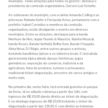
município. Terão atrações para todos os gostos”, destaca o
presidente da comissão organizadora, Gerson Luiz Schafer.
As soberanas do município, com a rainha Amanda Colling e as
princesas Rafaela Kafer e Fernanda Artus, juntamente com a
prefeito Isabel Cornelius e membros da comissão
organizadora, estão divulgando o evento em diversos
municípios. Entre as atrações, destaque para a banda
Nenhum de Nós, dupla Yasmin & Maurício, Rainha Musical,
banda Rosa’s, Banda Hatfield, Brilha Som, Banda Choppão,
Alma Nova, DJ Régis, entre outros grupos e artistas,
incluindo bandinhas típicas e os talentos locais. E terá ainda
gastronomia típica alemã, danças folclóricas, jogos
germânicos, exposição do comércio, indústria e da
agricultura, feira do produtor, turismo e artesanato,
tradicional ticket degustação, encontro de carros antigos e
muito mais.
No primeiro dia, sexta-feira, terá entrada gratuita no parque
da festa. Já no sábado cobrança a partir das 16h, com
ingresso de R$ 20,00 dando direito ao ticket de degustação.
E no domingo ingresso de R$ 20,00 incluindo o ticket de
degustação a partir das 13h30. E com direito as inúmeras